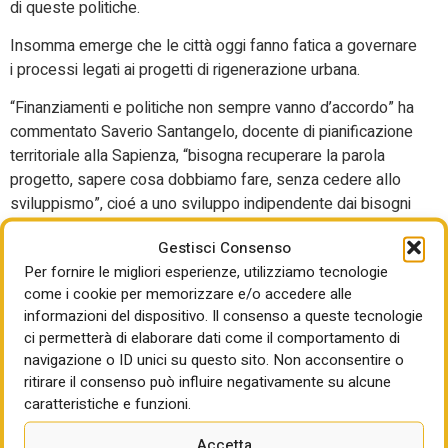
di queste politiche.
Insomma emerge che le città oggi fanno fatica a governare
i processi legati ai progetti di rigenerazione urbana.
“
Finanziamenti e politiche non sempre vanno d’accordo” ha
commentato Saverio Santangelo, docente di pianificazione
territoriale alla Sapienza, “bisogna recuperare la parola
progetto, sapere cosa dobbiamo fare, senza cedere allo
sviluppismo”, cioé a uno sviluppo indipendente dai bisogni
sociali reali.
Gestisci Consenso
L’obiettivo di ogni amministrazione è portare a casa più
Per fornire le migliori esperienze, utilizziamo tecnologie
risorse possibile. Ma c’è un’idea già in partenza su come
come i cookie per memorizzare e/o accedere alle
poi utilizzarle? E i progetti presentati intercettano bisogni
informazioni del dispositivo. Il consenso a queste tecnologie
ci permetterà di elaborare dati come il comportamento di
reali emersi in un’interlocuzione con la cittadinanza o sono
navigazione o ID unici su questo sito. Non acconsentire o
il risultato della delega espressa dai cittadini al momento
ritirare il consenso può influire negativamente su alcune
dell’elezione senza verifiche successive? Domande sulle
caratteristiche e funzioni.
quali le città hanno dato risposte diverse. “C’è
consapevolezza che bisogna passare a una fase di
Accetta