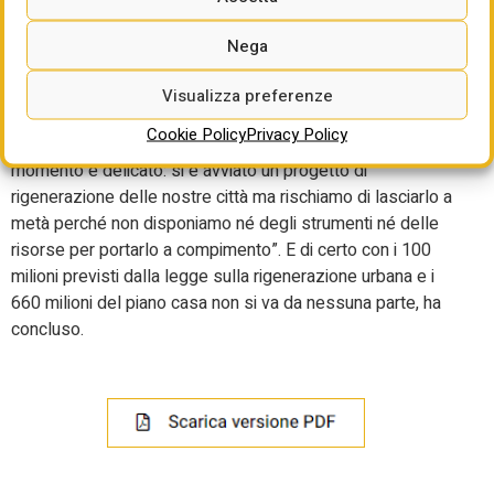
pianificazione strategica, le città rivendicano gli strumenti
per farlo e si dicono pronte a esercitare questa funzione
Nega
perché si rendono conto che le politiche fin qui adottate
non hanno dato i risultati attesi”, ha aggiunto Prato. Con il
Visualizza preferenze
rischio appunto di “avere città a macchia di leopardo, con
Cookie Policy
Privacy Policy
alcune aree recuperate e rigenerate e altre abbandonate. Il
momento è delicato: si è avviato un progetto di
rigenerazione delle nostre città ma rischiamo di lasciarlo a
metà perché non disponiamo né degli strumenti né delle
risorse per portarlo a compimento”. E di certo con i 100
milioni previsti dalla legge sulla rigenerazione urbana e i
660 milioni del piano casa non si va da nessuna parte, ha
concluso.