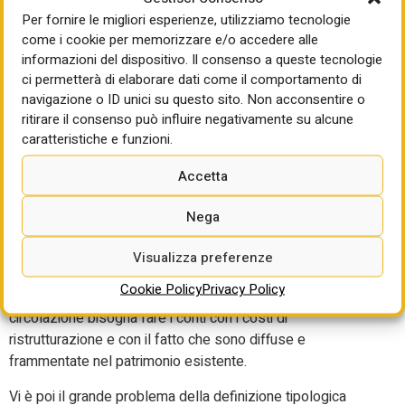
semicentrale – ed è soprattutto definito come “vetusto”,
Per fornire le migliori esperienze, utilizziamo tecnologie
vale a dire che si tratta di un patrimonio con la necessità di
come i cookie per memorizzare e/o accedere alle
interventi di manutenzione di qualche peso per essere
informazioni del dispositivo. Il consenso a queste tecnologie
riutilizzato. In sostanza ci dice che non è un patrimonio
ci permetterà di elaborare dati come il comportamento di
pronto per essere immesso tout court sul mercato
navigazione o ID unici su questo sito. Non acconsentire o
bisogna riqualificarlo e in modo minuto.
ritirare il consenso può influire negativamente su alcune
caratteristiche e funzioni.
Anche il Cresme ha affrontato il problema nell’ambito di un
lavoro svolto per il comune di Piacenza: sulle 10.000
Accetta
abitazioni stimate non occupate dall’Istat, sono risultate
realmente ‘vuote’ – in quanto totalmente non utilizzatrici di
Nega
elettricità e di acqua – circa 1.000 abitazioni, anche qui
diffuse sul territorio e in condizioni di “vetustà”. In
Visualizza preferenze
sostanza il patrimonio non occupato c’è, ma è molto meno
Cookie Policy
Privacy Policy
di quello che si pensa e oltre alle difficoltà di rimetterlo in
circolazione bisogna fare i conti con i costi di
ristrutturazione e con il fatto che sono diffuse e
frammentate nel patrimonio esistente.
Vi è poi il grande problema della definizione tipologica