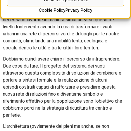
saranno necessarie per attivare il prima possibile le
smart
Cookie Policy
Privacy Policy
grid
e i sistemi intelligenti al servizio della comunità. Sarà
necessario lavorare in maniera simultanea su questi tre
livelli di intervento avendo la cura di trasformare i vuoti
urbani in una rete di percorsi verdi e di luoghi per le nostre
comunità, stimolando una mobilità lenta, ecologica e
sociale dentro le città e tra le città i loro territori.
Dobbiamo quindi avere chiaro il percorso da intraprendere.
Due cose da fare. Il progetto del sistema dei vuoti
attraverso questa complessità di soluzioni da combinare e
portare a sintesi formale e la realizzazione di alcuni
episodi costruiti capaci di rafforzare e presidiare questa
nuova rete di relazioni fino a diventarne simbolo e
riferimento affettivo per la popolazione sono l’obiettivo che
dobbiamo porci nella strategia di ricucitura tra centro e
periferie.
L’architettura (ovviamente dei pieni ma anche, se non