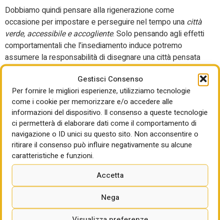
Dobbiamo quindi pensare alla rigenerazione come
occasione per impostare e perseguire nel tempo una
città
verde, accessibile e accogliente
. Solo pensando agli effetti
comportamentali che l’insediamento induce potremo
assumere la responsabilità di disegnare una città pensata
per recuperare quella dimensione comunitaria che oggi
Gestisci Consenso
sembra aver perso completamente consistenza nella
Per fornire le migliori esperienze, utilizziamo tecnologie
società liquida di cui parla Bauman.
come i cookie per memorizzare e/o accedere alle
Un progetto urbano strategico di rinaturazione,
informazioni del dispositivo. Il consenso a queste tecnologie
ci permetterà di elaborare dati come il comportamento di
rigenerazione e di applicazione dell’innovazione
navigazione o ID unici su questo sito. Non acconsentire o
tecnologica sarà allora da sviluppare a partire dai vari vuoti
ritirare il consenso può influire negativamente su alcune
urbani diffusi nel territorio urbanizzato. Con una visione
caratteristiche e funzioni.
d’insieme e la possibilità di interventi mirati sarà possibile
coordinare una serie di azioni sovrapposte: ricollegare il
Accetta
sistema ambientale in un’azione diffusa di desigillazione
dei suoli, orientare gli scenari di rigenerazione urbana verso
Nega
le aree dismesse e gli ambiti compromessi e, al
contempo, iniziare a posare quelle infrastrutture digitali che
Visualizza preferenze