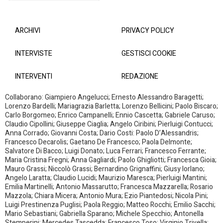
ARCHIVI
PRIVACY POLICY
INTERVISTE
GESTISCI COOKIE
INTERVENTI
REDAZIONE
Collaborano: Giampiero Angelucci; Ernesto Alessandro Baragetti;
Lorenzo Bardelli; Mariagrazia Barletta; Lorenzo Bellicini; Paolo Biscaro;
Carlo Borgomeo; Enrico Campanelli; Ennio Cascetta; Gabriele Caruso;
Claudio Cipollini; Giuseppe Ciaglia; Angelo Ciribini; Pierluigi Contucci;
Anna Corrado; Giovanni Costa; Dario Costi: Paolo D’Alessandris;
Francesco Decarolis; Gaetano De Francesco; Paola Delmonte;
Salvatore Di Bacco; Luigi Donato; Luca Ferrari; Francesco Ferrante;
Maria Cristina Fregni; Anna Gagliardi; Paolo Ghigliotti; Francesca Gioia;
Mauro Grassi; Niccolò Grassi; Bernardino Grignaffini; Giusy Iorlano;
Angelo Laratta; Claudio Lucidi; Maurizio Maresca; Pierluigi Mantini;
Emilia Martinelli; Antonio Massarutto; Francesca Mazzarella; Rosario
Mazzola; Chiara Micera; Antonio Mura; Ezio Piantedosi; Nicola Pini;
Luigi Prestinenza Puglisi; Paola Reggio; Matteo Rocchi; Emilio Sacchi;
Mario Sebastiani; Gabriella Sparano; Michele Specchio; Antonella
Stemperini; Mercedes Tascedda; Francesco Toso; Virginio Trivella;