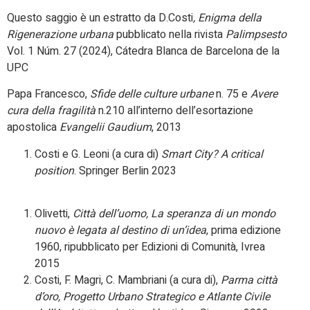
Questo saggio è un estratto da D.Costi
, Enigma della
Rigenerazione urbana
pubblicato nella rivista
Palimpsesto
Vol. 1 Núm. 27 (2024), Cátedra Blanca de Barcelona de la
UPC
Papa Francesco,
Sfide delle culture urbane
n. 75 e
Avere
cura della fragilità
n.210 all’interno dell’esortazione
apostolica
Evangelii Gaudium
, 2013
Costi e G. Leoni (a cura di)
Smart City? A critical
position
. Springer Berlin 2023
Olivetti,
Città dell’uomo, La speranza di un mondo
nuovo è legata al destino di un’idea
, prima edizione
1960, ripubblicato per Edizioni di Comunità, Ivrea
2015
Costi, F. Magri, C. Mambriani (a cura di),
Parma città
d’oro, Progetto Urbano Strategico e Atlante Civile