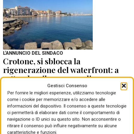
L'ANNUNCIO DEL SINDACO
Crotone, si sblocca la
rigenerazione del waterfront: a
settembre il concorso di
progettazione
Gestisci Consenso
Per fornire le migliori esperienze, utilizziamo tecnologie
come i cookie per memorizzare e/o accedere alle
di Mauro Giansante
05 Ago 2026
informazioni del dispositivo. Il consenso a queste tecnologie
ci permetterà di elaborare dati come il comportamento di
navigazione o ID unici su questo sito. Non acconsentire o
ritirare il consenso può influire negativamente su alcune
caratteristiche e funzioni.