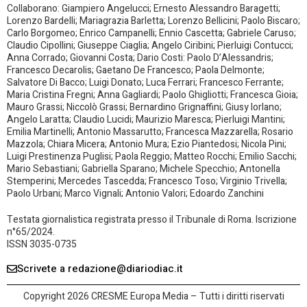
Collaborano: Giampiero Angelucci; Ernesto Alessandro Baragetti;
Lorenzo Bardelli; Mariagrazia Barletta; Lorenzo Bellicini; Paolo Biscaro;
Carlo Borgomeo; Enrico Campanelli; Ennio Cascetta; Gabriele Caruso;
Claudio Cipollini; Giuseppe Ciaglia; Angelo Ciribini; Pierluigi Contucci;
Anna Corrado; Giovanni Costa; Dario Costi: Paolo D’Alessandris;
Francesco Decarolis; Gaetano De Francesco; Paola Delmonte;
Salvatore Di Bacco; Luigi Donato; Luca Ferrari; Francesco Ferrante;
Maria Cristina Fregni; Anna Gagliardi; Paolo Ghigliotti; Francesca Gioia;
Mauro Grassi; Niccolò Grassi; Bernardino Grignaffini; Giusy Iorlano;
Angelo Laratta; Claudio Lucidi; Maurizio Maresca; Pierluigi Mantini;
Emilia Martinelli; Antonio Massarutto; Francesca Mazzarella; Rosario
Mazzola; Chiara Micera; Antonio Mura; Ezio Piantedosi; Nicola Pini;
Luigi Prestinenza Puglisi; Paola Reggio; Matteo Rocchi; Emilio Sacchi;
Mario Sebastiani; Gabriella Sparano; Michele Specchio; Antonella
Stemperini; Mercedes Tascedda; Francesco Toso; Virginio Trivella;
Paolo Urbani; Marco Vignali; Antonio Valori; Edoardo Zanchini
Testata giornalistica registrata presso il Tribunale di Roma. Iscrizione
n°65/2024.
ISSN 3035-0735
Scrivete a redazione@diariodiac.it
Copyright 2026 CRESME Europa Media – Tutti i diritti riservati