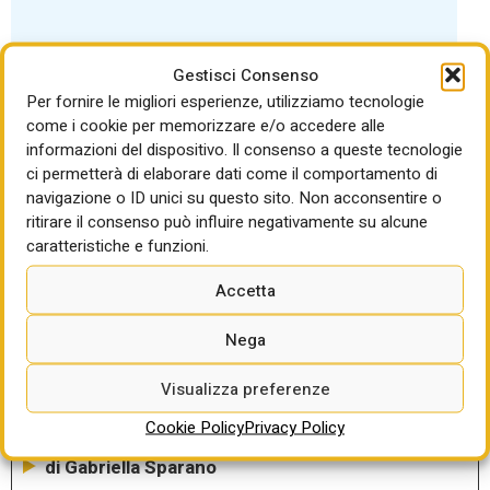
Gestisci Consenso
Per fornire le migliori esperienze, utilizziamo tecnologie
come i cookie per memorizzare e/o accedere alle
LEGGI ANCHE
informazioni del dispositivo. Il consenso a queste tecnologie
ci permetterà di elaborare dati come il comportamento di
Tar Catania conferma la funzione
navigazione o ID unici su questo sito. Non acconsentire o
suppletiva temporanea di Consip: obbligo di
ritirare il consenso può influire negativamente su alcune
inserire nei contratti con i fornitori clausola
caratteristiche e funzioni.
di cedevolezza nel caso la gara regionale
arrivi al traguardo
Accetta
di Gabriella Sparano
Nega
È tempo per le stazioni appaltanti
qualificate di monitorare la propria
Visualizza preferenze
efficienza decisionale e l’ANAC scrive ai
Cookie Policy
Privacy Policy
RASA
di Gabriella Sparano