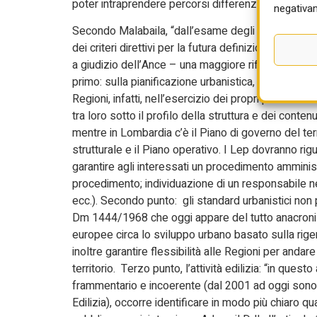
poter intraprendere percorsi differenziati funzionali
negativam
Secondo Malabaila, “dall’esame degli articoli dedic
dei criteri direttivi per la futura definizione dei L
a giudizio dell’Ance – una maggiore riflessione”. Tre 
primo: sulla pianificazione urbanistica, i Lep non do
Regioni, infatti, nell’esercizio dei propri poteri in
tra loro sotto il profilo della struttura e dei conte
mentre in Lombardia c’è il Piano di governo del ter
strutturale e il Piano operativo. I Lep dovranno rig
garantire agli interessati un procedimento amminis
procedimento; individuazione di un responsabile 
ecc.). Secondo punto: gli standard urbanistici no
Dm 1444/1968 che oggi appare del tutto anacronisti
europee circa lo sviluppo urbano basato sulla rig
inoltre garantire flessibilità alle Regioni per andar
territorio. Terzo punto, l’attività edilizia: “in qu
frammentario e incoerente (dal 2001 ad oggi sono i
Edilizia), occorre identificare in modo più chiaro q