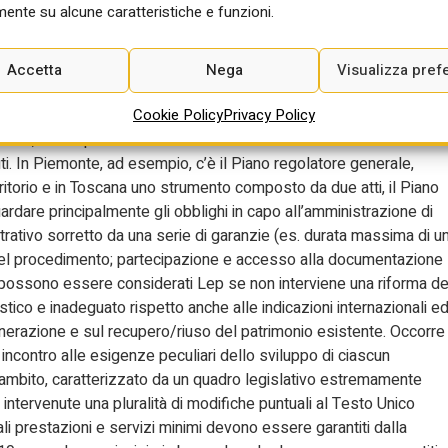
 allo sviluppo del proprio territorio”.
ente su alcune caratteristiche e funzioni.
ati al governo del territorio (articoli 17-20) ne emerge un quadro
ep in alcuni casi non sorretto da certezza e chiarezza che richiede –
Accetta
Nega
Visualizza pref
i punti cruciali e critici al centro delle valutazioni dell’Ance. Il
Cookie Policy
Privacy Policy
vranno riguardare i contenuti dei piani urbanistici comunali. Le
 materia, hanno previsto strumenti urbanistici anche molto differenti
nuti. In Piemonte, ad esempio, c’è il Piano regolatore generale,
ritorio e in Toscana uno strumento composto da due atti, il Piano
uardare principalmente gli obblighi in capo all’amministrazione di
trativo sorretto da una serie di garanzie (es. durata massima di u
nel procedimento; partecipazione e accesso alla documentazione
n possono essere considerati Lep se non interviene una riforma de
co e inadeguato rispetto anche alle indicazioni internazionali e
enerazione e sul recupero/riuso del patrimonio esistente. Occorre
e incontro alle esigenze peculiari dello sviluppo di ciascun
esto ambito, caratterizzato da un quadro legislativo estremamente
ntervenute una pluralità di modifiche puntuali al Testo Unico
uali prestazioni e servizi minimi devono essere garantiti dalla