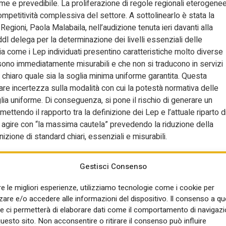
me e prevedibile. La proliferazione di regole regionali eterogene
petitività complessiva del settore. A sottolinearlo è stata la
gioni, Paola Malabaila, nell’audizione tenuta ieri davanti alla
dl delega per la determinazione dei livelli essenziali delle
a come i Lep individuati presentino caratteristiche molto diverse
on sono immediatamente misurabili e che non si traducono in servizi
 chiaro quale sia la soglia minima uniforme garantita. Questa
are incertezza sulla modalità con cui la potestà normativa delle
glia uniforme. Di conseguenza, si pone il rischio di generare un
tendo il rapporto tra la definizione dei Lep e l’attuale riparto d
d agire con “la massima cautela” prevedendo la riduzione della
inizione di standard chiari, essenziali e misurabili.
truzioni è la determinazione dei Lep nella materia del territorio
Gestisci Consenso
da anni segnata, ha rimarcato la vicepresidente di Ance, da
 “È corretto andare a definire in questa materia dei livelli minimi
re le migliori esperienze, utilizziamo tecnologie come i cookie per
 garantire uniformità sul territorio nazionale, così che l’operator
re e/o accedere alle informazioni del dispositivo. Il consenso a q
mente differenti da un luogo ad un altro. Nello stesso tempo la
e ci permetterà di elaborare dati come il comportamento di navigazi
nto delle specificità e capacità dei singoli territori regionali di
questo sito. Non acconsentire o ritirare il consenso può influire