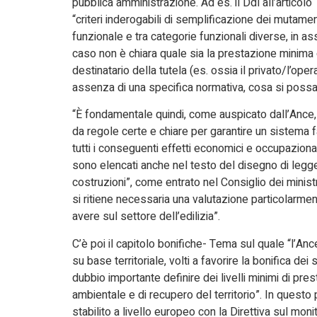
pubblica amministrazione. Ad es. il Ddl all’articol
“criteri inderogabili di semplificazione dei mutamen
funzionale e tra categorie funzionali diverse, in ass
caso non è chiara quale sia la prestazione minima d
destinatario della tutela (es. ossia il privato/l’operato
assenza di una specifica normativa, cosa si possa i
“È fondamentale quindi, come auspicato dall’Ance, a
da regole certe e chiare per garantire un sistema f
tutti i conseguenti effetti economici e occupazionali. 
sono elencati anche nel testo del disegno di legge
costruzioni”, come entrato nel Consiglio dei minis
si ritiene necessaria una valutazione particolarmen
avere sul settore dell’edilizia”.
C’è poi il capitolo bonifiche- Tema sul quale “l’An
su base territoriale, volti a favorire la bonifica dei
dubbio importante definire dei livelli minimi di pre
ambientale e di recupero del territorio”. In quest
stabilito a livello europeo con la Direttiva sul mon