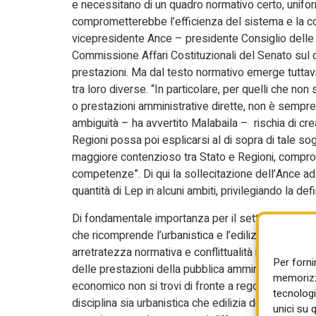
e necessitano di un quadro normativo certo, unifor
comprometterebbe l’efficienza del sistema e la com
vicepresidente Ance – presidente Consiglio delle Re
Commissione Affari Costituzionali del Senato sul d
prestazioni. Ma dal testo normativo emerge tuttavi
tra loro diverse. “In particolare, per quelli che n
o prestazioni amministrative dirette, non è sempre
ambiguità – ha avvertito Malabaila – rischia di cre
Regioni possa poi esplicarsi al di sopra di tale so
maggiore contenzioso tra Stato e Regioni, compromet
competenze”. Di qui la sollecitazione dell’Ance a
quantità di Lep in alcuni ambiti, privilegiando la def
Di fondamentale importanza per il settore delle cos
che ricomprende l’urbanistica e l’edilizia, materia 
arretratezza normativa e conflittualità istituzionale.
Per forni
delle prestazioni della pubblica amministrazione per
memorizza
economico non si trovi di fronte a regole completa
tecnologi
disciplina sia urbanistica che edilizia deve tenere co
unici su 