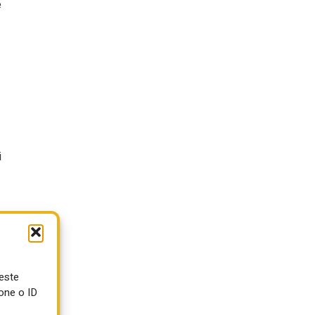
e
i
e
ueste
one o ID