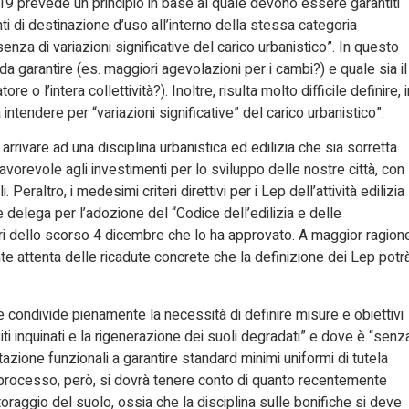
o 19 prevede un principio in base al quale devono essere garantiti
ti di destinazione d’uso all’interno della stessa categoria
enza di variazioni significative del carico urbanistico”. In questo
a garantire (es. maggiori agevolazioni per i cambi?) e quale sia il
re o l’intera collettività?). Inoltre, risulta molto difficile definire, i
ntendere per “variazioni significative” del carico urbanistico”.
rrivare ad una disciplina urbanistica ed edilizia che sia sorretta
avorevole agli investimenti per lo sviluppo delle nostre città, con
Peraltro, i medesimi criteri direttivi per i Lep dell’attività edilizia
 delega per l’adozione del “Codice dell’edilizia e delle
tri dello scorso 4 dicembre che lo ha approvato. A maggior ragion
te attenta delle ricadute concrete che la definizione dei Lep potr
ce condivide pienamente la necessità di definire misure e obiettivi
 siti inquinati e la rigenerazione dei suoli degradati” e dove è “senz
stazione funzionali a garantire standard minimi uniformi di tutela
o processo, però, si dovrà tenere conto di quanto recentemente
itoraggio del suolo, ossia che la disciplina sulle bonifiche si deve