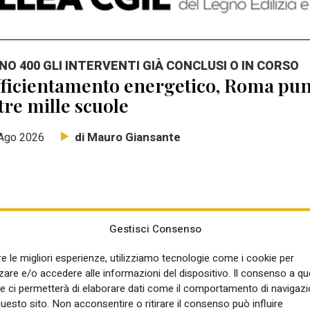
NO 400 GLI INTERVENTI GIÀ CONCLUSI O IN CORSO
ficientamento energetico, Roma punt
tre mille scuole
di Mauro Giansante
Ago 2026
Gestisci Consenso
NSIGLIO DEI MINISTRI
re le migliori esperienze, utilizziamo tecnologie come i cookie per
rte il programma di ADD Italy Living
re e/o accedere alle informazioni del dispositivo. Il consenso a q
mba del Piano casa: Elisabetta Pell
e ci permetterà di elaborare dati come il comportamento di navigazi
questo sito. Non acconsentire o ritirare il consenso può influire