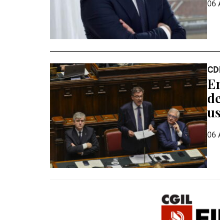
06 
CD
En
de
us
06 