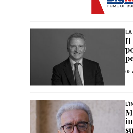
LA
Il
po
pe
05 
L'
Ma
in
su