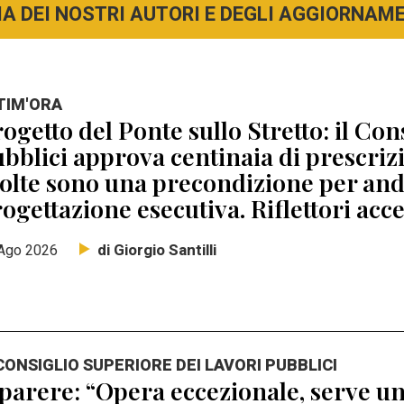
A DEI NOSTRI AUTORI E DEGLI AGGIORNAMEN
TIM'ORA
ogetto del Ponte sullo Stretto: il Con
bblici approva centinaia di prescri
lte sono una precondizione per anda
ogettazione esecutiva. Riflettori acc
di Giorgio Santilli
Ago 2026
 CONSIGLIO SUPERIORE DEI LAVORI PUBBLICI
 parere: “Opera eccezionale, serve un