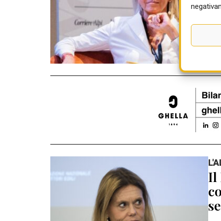
05 
negativam
L'
Il
co
se