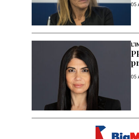
05 
L'
PP
pr
05 