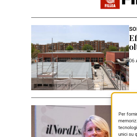
SO
Ef
ol
06 
CO
Per forni
Pa
memorizza
ga
tecnologi
unici su 