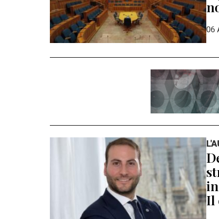
n
06 
L'
De
st
in
Il