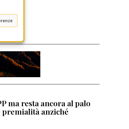
erenze
PP ma resta ancora al palo
e premialità anziché