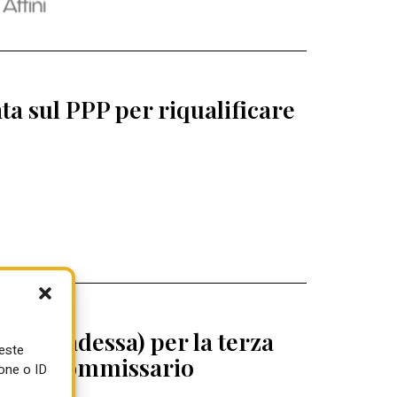
a sul PPP per riqualificare
 (Abbadessa) per la terza
ueste
egrini commissario
one o ID