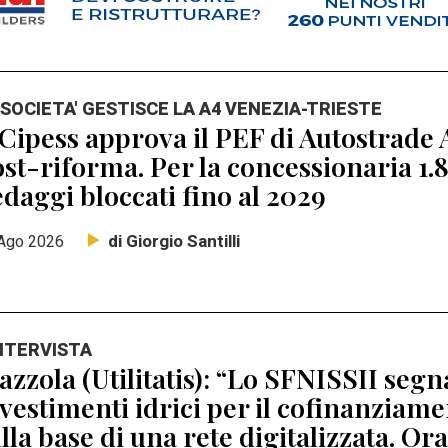
 SOCIETA' GESTISCE LA A4 VENEZIA-TRIESTE
 Cipess approva il PEF di Autostrade A
st-riforma. Per la concessionaria 1.8
daggi bloccati fino al 2029
di Giorgio Santilli
Ago 2026
INTERVISTA
zzola (Utilitatis): “Lo SFNISSII segna
vestimenti idrici per il cofinanziamen
lla base di una rete digitalizzata. Ora