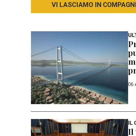
VI LASCIAMO IN COMPAGNI
UL
Pr
pu
mo
pr
06 
IL
Il