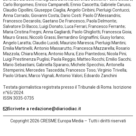
Carlo Borgomeo; Enrico Campanelli; Ennio Cascetta; Gabriele Caruso;
Claudio Cipollini; Giuseppe Ciaglia; Angelo Ciribini; Pierluigi Contucci;
Anna Corrado; Giovanni Costa; Dario Costi: Paolo D’Alessandris;
Francesco Decarolis; Gaetano De Francesco; Paola Delmonte;
Salvatore Di Bacco; Luigi Donato; Luca Ferrari; Francesco Ferrante;
Maria Cristina Fregni; Anna Gagliardi; Paolo Ghigliotti; Francesca Gioia;
Mauro Grassi; Niccolò Grassi; Bernardino Grignaffini; Giusy Iorlano;
Angelo Laratta; Claudio Lucidi; Maurizio Maresca; Pierluigi Mantini;
Emilia Martinelli; Antonio Massarutto; Francesca Mazzarella; Rosario
Mazzola; Chiara Micera; Antonio Mura; Ezio Piantedosi; Nicola Pini;
Luigi Prestinenza Puglisi; Paola Reggio; Matteo Rocchi; Emilio Sacchi;
Mario Sebastiani; Gabriella Sparano; Michele Specchio; Antonella
Stemperini; Mercedes Tascedda; Francesco Toso; Virginio Trivella;
Paolo Urbani; Marco Vignali; Antonio Valori; Edoardo Zanchini
Testata giornalistica registrata presso il Tribunale di Roma. Iscrizione
n°65/2024.
ISSN 3035-0735
Scrivete a redazione@diariodiac.it
Copyright 2026 CRESME Europa Media – Tutti i diritti riservati