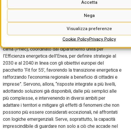
Accetta
Nega
Sono fermi da tre o quattro anni anche Calabria e Molise. In
Trentino, invece, vige il piano 2021. Sul caso calabrese è
Visualizza preferenze
intervenuta la Legambiente locale a fine marzo chiedendo
Cookie Policy
Privacy Policy
che la Regione “completi il nuovo Piano regionale energia e
clima (Priec), coordinato dal dipartimento unità per
l’Efficienza energetica dell’Enea, per definire strategie al
2030 e al 2040 in linea con gli obiettivi europei del
pacchetto ‘Fit for 55’, favorendo la transizione energetica e
rafforzando l’economia regionale a beneficio di cittadini e
imprese”. Servono, allora, “risposte integrate a più livelli,
adottando soluzioni già disponibili, dalle più semplici alle
più complesse, e intervenendo in diversi ambiti per
adattare i territori e mitigare gli effetti di fenomeni che non
possono più essere considerati eccezionali, né affrontati
con logiche emergenziali. Serve, soprattutto, la capacità
imprescindibile di guardare non solo a ciò che accade nel