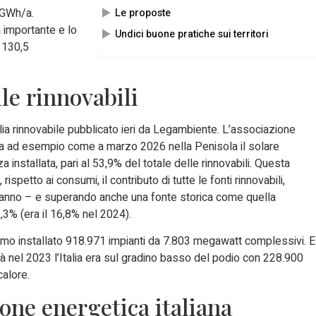
 GWh/a.
Le proposte
ta importante e lo
Undici buone pratiche sui territori
i 130,5
lle rinnovabili
lia rinnovabile pubblicato ieri da Legambiente. L’associazione
rda ad esempio come a marzo 2026 nella Penisola il solare
nstallata, pari al 53,9% del totale delle rinnovabili. Questa
rispetto ai consumi, il contributo di tutte le fonti rinnovabili,
 anno – e supe­rando anche una fonte storica come quella
,3% (era il 16,8% nel 2024).
amo installato 918.971 impianti da 7.803 megawatt complessivi. E
 già nel 2023 l’Italia era sul gradino basso del podio con 228.900
calore.
zione energetica italiana