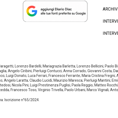
ARCHIV
INTERV
INTERV
agetti; Lorenzo Bardelli; Mariagrazia Barletta; Lorenzo Bellicini; Paolo 
aglia; Angelo Ciribini; Pierluigi Contucci; Anna Corrado; Giovanni Costa; D
; Luigi Donato; Luca Ferrari; Francesco Ferrante; Maria Cristina Fregni; A
ano; Angelo Laratta; Claudio Lucidi; Maurizio Maresca; Pierluigi Mantini; E
dosi; Nicola Pini; Luigi Prestinenza Puglisi; Paola Reggio; Matteo Rocchi;
da; Francesco Toso; Virginio Trivella; Paolo Urbani; Marco Vignali; Anto
oma. Iscrizione n°65/2024.