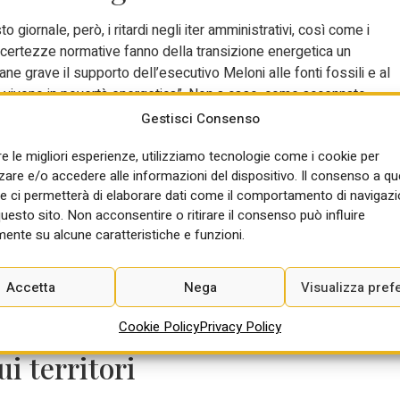
ornale, però, i ritardi negli iter amministrativi, così come i
i incertezze normative fanno della transizione energetica un
 grave il supporto dell’esecutivo Meloni alle fonti fossili e al
che vivono in povertà energetica”. Non a caso, come accennato
 il 33,2% dell’obiettivo complessivo 2030. Mancano ancora
Gestisci Consenso
imi 5 anni e mezzo e, continuando con la media di installazione
re le migliori esperienze, utilizziamo tecnologie come i cookie per
arrivarci tra 10,7 anni, con ben 5,7 anni di ritardo.
re e/o accedere alle informazioni del dispositivo. Il consenso a q
e ci permetterà di elaborare dati come il comportamento di navigazi
questo sito. Non acconsentire o ritirare il consenso può influire
ente su alcune caratteristiche e funzioni.
e al governo. Sbloccare gli iter autorizzativi con più risorse e
ipotenziamento di quelli esistenti, nonché sulla rete; introdurre i
rezzo finale tra gas e rinnovabili; includere i cittadini nel process
Accetta
Nega
Visualizza pref
irettiva case green (la scadenza è dopodomani, letteralmente, ma
Cookie Policy
Privacy Policy
i territori