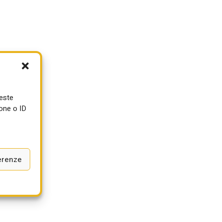
ueste
one o ID
o
erenze