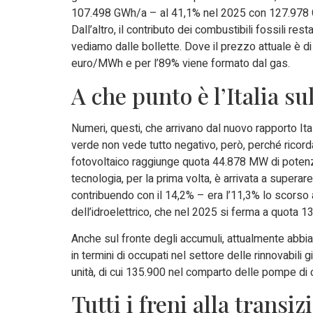
107.498 GWh/a – al 41,1% nel 2025 con 127.978
Dall’altro, il contributo dei combustibili fossili res
vediamo dalle bollette. Dove il prezzo attuale è d
euro/MWh e per l’89% viene formato dal gas.
A che punto è l’Italia su
Numeri, questi, che arrivano dal nuovo rapporto Ita
verde non vede tutto negativo, però, perché rico
fotovoltaico raggiunge quota 44.878 MW di potenza i
tecnologia, per la prima volta, è arrivata a superare, 
contribuendo con il 14,2% – era l’11,3% lo scorso
dell’idroelettrico, che nel 2025 si ferma a quota 13
Anche sul fronte degli accumuli, attualmente abbi
in termini di occupati nel settore delle rinnovabili
unità, di cui 135.900 nel comparto delle pompe di 
Tutti i freni alla transi