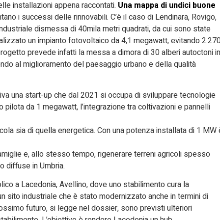
delle installazioni appena raccontati.
Una mappa di undici buone
ano i successi delle rinnovabili. C’è il caso di Lendinara, Rovigo,
industriale dismessa di 40mila metri quadrati, da cui sono state
alizzato un impianto fotovoltaico da 4,1 megawatt, evitando 2.27
progetto prevede infatti la messa a dimora di 30 alberi autoctoni i
ndo al miglioramento del paesaggio urbano e della qualità
tiva una start-up che dal 2021 si occupa di sviluppare tecnologie
o pilota da 1 megawatt, l’integrazione tra coltivazioni e pannelli
icola sia di quella energetica. Con una potenza installata di 1 MW 
amiglie e, allo stesso tempo, rigenerare terreni agricoli spesso
to diffuse in Umbria.
eolico a Lacedonia, Avellino, dove uno stabilimento cura la
n sito industriale che è stato modernizzato anche in termini di
rossimo futuro, si legge nel dossier, sono previsti ulteriori
stabilimento. L’obiettivo è rendere Lacedonia un hub