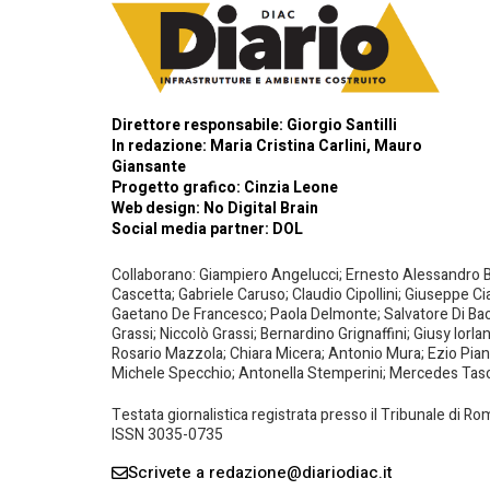
Direttore responsabile: Giorgio Santilli
In redazione: Maria Cristina Carlini, Mauro
Giansante
Progetto grafico: Cinzia Leone
Web design:
No Digital Brain
Social media partner:
DOL
Collaborano: Giampiero Angelucci; Ernesto Alessandro Bar
Cascetta; Gabriele Caruso; Claudio Cipollini; Giuseppe Ci
Gaetano De Francesco; Paola Delmonte; Salvatore Di Bacco
Grassi; Niccolò Grassi; Bernardino Grignaffini; Giusy Iorl
Rosario Mazzola; Chiara Micera; Antonio Mura; Ezio Piante
Michele Specchio; Antonella Stemperini; Mercedes Tasced
Testata giornalistica registrata presso il Tribunale di R
ISSN 3035-0735
Scrivete a redazione@diariodiac.it