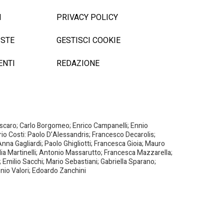
I
PRIVACY POLICY
ISTE
GESTISCI COOKIE
ENTI
REDAZIONE
Biscaro; Carlo Borgomeo; Enrico Campanelli; Ennio
ario Costi: Paolo D’Alessandris; Francesco Decarolis;
nna Gagliardi; Paolo Ghigliotti; Francesca Gioia; Mauro
milia Martinelli; Antonio Massarutto; Francesca Mazzarella;
 Emilio Sacchi; Mario Sebastiani; Gabriella Sparano;
nio Valori; Edoardo Zanchini