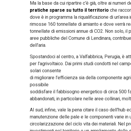
Ma la base da cui ripartire c’è già, oltre ai numeri 
pratiche sparse su tutto il territorio
che raccont
dove è in programma la riqualificazione di un’area 
rimosse 160 tonnellate di amianto e dove verrà re
tonnellate di emissioni annue di CO2. Non solo, il 
aree pubbliche del Comune di Lendinara, contribue
dell’aria.
Spostandoci al centro, a Valfabbrica, Perugia, è at
per l’agrivoltaico. Dai primi studi condotti nel camp
solari consente
di migliorare l’efficienza sia della componente agr
possibile
soddisfare il fabbisogno energetico di circa 500 f
abbandonati, in particolare nelle aree collinari, mol
Al sud, infine, vale la pena citare il caso dell’hub 
manutenzione delle pale e le componenti varie in u
circolarizzazione del ciclo vita dei materiali. Nel p
investimenti nel territorio e un ampliamento dello 