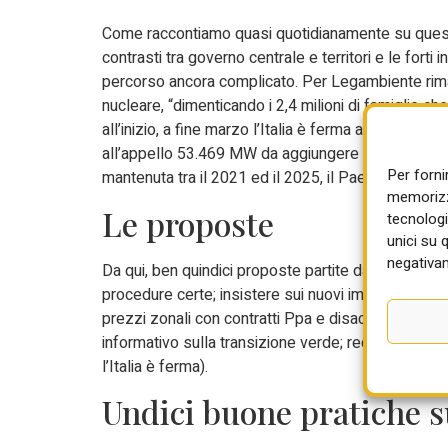
Come raccontiamo quasi quotidianamente su questo gi
contrasti tra governo centrale e territori e le fort
percorso ancora complicato. Per Legambiente rimane
nucleare, “dimenticando i 2,4 milioni di famiglie 
all’inizio, a fine marzo l’Italia è ferma ad appena
all’appello 53.469 MW da aggiungere entro i pross
Per forni
mantenuta tra il 2021 ed il 2025, il Paese rischia di 
memorizza
Le proposte
tecnologi
unici su 
negativam
Da qui, ben quindici proposte partite da Legambient
procedure certe; insistere sui nuovi impianti e sul r
prezzi zonali con contratti Ppa e disaccoppiare il p
informativo sulla transizione verde; recepire la d
l’Italia è ferma).
Undici buone pratiche su