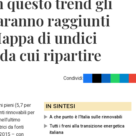
n questo trend gli
saranno raggiunti
Mappa di undici
da cui ripartire
Condividi:
ni pieni (5,7 per
IN SINTESI
nti rinnovabili per
A che punto è l’Italia sulle rinnovabili
nell’ultimo
Tutti i freni alla transizione energetica
ici da fonti
italiana
 2015 – con