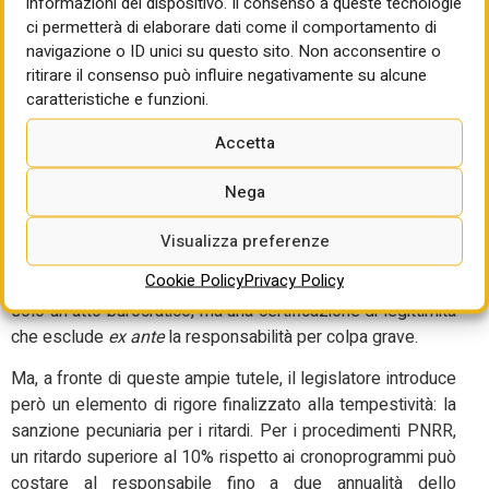
professionalizzare e valorizzare tali figure.
informazioni del dispositivo. Il consenso a queste tecnologie
ci permetterà di elaborare dati come il comportamento di
Ancora: il nuovo provvedimento sposta l’asse dell’azione
navigazione o ID unici su questo sito. Non acconsentire o
della Corte dei Conti da un controllo meramente repressivo
ritirare il consenso può influire negativamente su alcune
a uno di tipo “collaborativo”.
caratteristiche e funzioni.
L’allineamento delle soglie di controllo a quelle
Accetta
dell’articolo 14 del Codice e l’estensione del controllo
preventivo agli atti di aggiudicazione (anche provvisori) per
Nega
il PNRR offrono alle amministrazioni uno scudo preventivo.
Visualizza preferenze
In questo schema, il parere della Corte dei Conti (che deve
Cookie Policy
Privacy Policy
giungere entro 30 giorni, pena il silenzio-assenso) non è
solo un atto burocratico, ma una certificazione di legittimità
che esclude
ex
ante
la responsabilità per colpa grave.
Ma, a fronte di queste ampie tutele, il legislatore introduce
però un elemento di rigore finalizzato alla tempestività: la
sanzione pecuniaria per i ritardi. Per i procedimenti PNRR,
un ritardo superiore al 10% rispetto ai cronoprogrammi può
costare al responsabile fino a due annualità dello