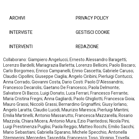
ARCHIVI
PRIVACY POLICY
INTERVISTE
GESTISCI COOKIE
INTERVENTI
REDAZIONE
Collaborano: Giampiero Angelucci; Ernesto Alessandro Baragetti;
Lorenzo Bardelli; Mariagrazia Barletta; Lorenzo Bellicini; Paolo Biscaro;
Carlo Borgomeo; Enrico Campanelli; Ennio Cascetta; Gabriele Caruso;
Claudio Cipollini; Giuseppe Ciaglia; Angelo Ciribini; Pierluigi Contucci;
Anna Corrado; Giovanni Costa; Dario Costi: Paolo D’Alessandris;
Francesco Decarolis; Gaetano De Francesco; Paola Delmonte;
Salvatore Di Bacco; Luigi Donato; Luca Ferrari; Francesco Ferrante;
Maria Cristina Fregni; Anna Gagliardi; Paolo Ghigliotti; Francesca Gioia;
Mauro Grassi; Niccolò Grassi; Bernardino Grignaffini; Giusy Iorlano;
Angelo Laratta; Claudio Lucidi; Maurizio Maresca; Pierluigi Mantini;
Emilia Martinelli; Antonio Massarutto; Francesca Mazzarella; Rosario
Mazzola; Chiara Micera; Antonio Mura; Ezio Piantedosi; Nicola Pini;
Luigi Prestinenza Puglisi; Paola Reggio; Matteo Rocchi; Emilio Sacchi;
Mario Sebastiani; Gabriella Sparano; Michele Specchio; Antonella
Stemperini; Mercedes Tascedda; Francesco Toso; Virginio Trivella;