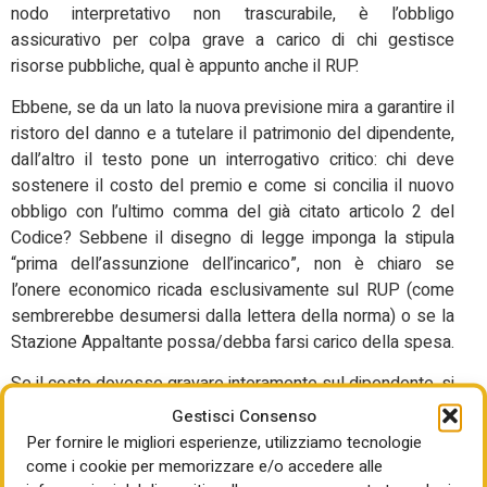
nodo interpretativo non trascurabile, è l’obbligo
assicurativo per colpa grave a carico di chi gestisce
risorse pubbliche, qual è appunto anche il RUP.
Ebbene, se da un lato la nuova previsione mira a garantire il
ristoro del danno e a tutelare il patrimonio del dipendente,
dall’altro il testo pone un interrogativo critico: chi deve
sostenere il costo del premio e come si concilia il nuovo
obbligo con l’ultimo comma del già citato articolo 2 del
Codice? Sebbene il disegno di legge imponga la stipula
“prima dell’assunzione dell’incarico”, non è chiaro se
l’onere economico ricada esclusivamente sul RUP (come
sembrerebbe desumersi dalla lettera della norma) o se la
Stazione Appaltante possa/debba farsi carico della spesa.
Se il costo dovesse gravare interamente sul dipendente, si
rischierebbe un effetto paradosso: un nuovo disincentivo
Gestisci Consenso
ad assumere ruoli (obbligatori) di responsabilità nelle gare,
Per fornire le migliori esperienze, utilizziamo tecnologie
proprio mentre il Codice 36/2023 tenta di
come i cookie per memorizzare e/o accedere alle