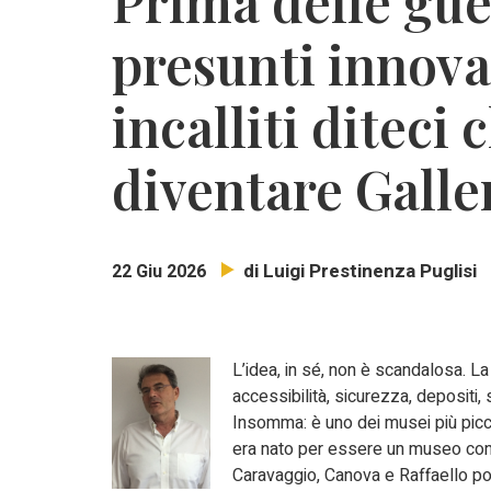
Prima delle guer
presunti innova
incalliti diteci
diventare Galle
di Luigi Prestinenza Puglisi
22 Giu 2026
L’idea, in sé, non è scandalosa. L
accessibilità, sicurezza, depositi, 
Insomma: è uno dei musei più picco
era nato per essere un museo con
Caravaggio, Canova e Raffaello p