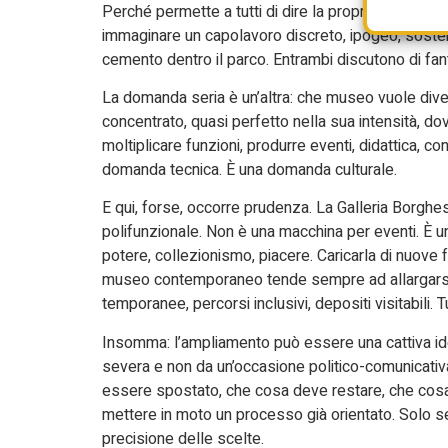
Perché permette a tutti di dire la propria senza a
immaginare un capolavoro discreto, ipogeo, sosteni
cemento dentro il parco. Entrambi discutono di fan
La domanda seria è un’altra: che museo vuole dive
concentrato, quasi perfetto nella sua intensità, do
moltiplicare funzioni, produrre eventi, didattica, 
domanda tecnica. È una domanda culturale.
E qui, forse, occorre prudenza. La Galleria Borgh
polifunzionale. Non è una macchina per eventi. È un
potere, collezionismo, piacere. Caricarla di nuove f
museo contemporaneo tende sempre ad allargarsi: 
temporanee, percorsi inclusivi, depositi visitabili.
Insomma: l’ampliamento può essere una cattiva id
severa e non da un’occasione politico-comunicati
essere spostato, che cosa deve restare, che cosa n
mettere in moto un processo già orientato. Solo se 
precisione delle scelte.