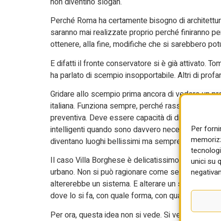
non diventino slogan.
Perché Roma ha certamente bisogno di architettu
saranno mai realizzate proprio perché finiranno p
ottenere, alla fine, modifiche che si sarebbero pot
E difatti il fronte conservatore si è già attivato. 
ha parlato di scempio insopportabile. Altri di profana
Gridare allo scempio prima ancora di vedere un pro
italiana. Funziona sempre, perché rassicura. Ma n
preventiva. Deve essere capacità di discernere. 
Per forni
intelligenti quando sono davvero necessarie. Altrim
memorizza
diventano luoghi bellissimi ma sempre più inadegua
tecnologi
Il caso Villa Borghese è delicatissimo proprio pe
unici su 
urbano. Non si può ragionare come se fosse un mu
negativam
altererebbe un sistema. E alterare un sistema no
dove lo si fa, con quale forma, con quale misura, co
Per ora, questa idea non si vede. Si vede invece un