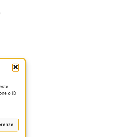
n
ueste
one o ID
erenze