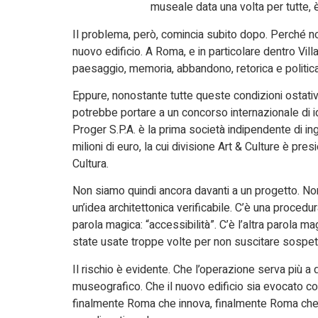
museale data una volta per tutte, 
Il problema, però, comincia subito dopo. Perché n
nuovo edificio. A Roma, e in particolare dentro Vill
paesaggio, memoria, abbandono, retorica e politica
Eppure, nonostante tutte queste condizioni ostative
potrebbe portare a un concorso internazionale di 
Proger S.P.A. è la prima società indipendente di i
milioni di euro, la cui divisione Art & Culture è pr
Cultura.
Non siamo quindi ancora davanti a un progetto. Non
un’idea architettonica verificabile. C’è una procedu
parola magica: “accessibilità”. C’è l’altra parola 
state usate troppe volte per non suscitare sospet
Il rischio è evidente. Che l’operazione serva più a
museografico. Che il nuovo edificio sia evocato 
finalmente Roma che innova, finalmente Roma che 