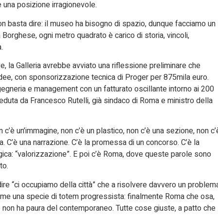
è una posizione irragionevole.
on basta dire: il museo ha bisogno di spazio, dunque facciamo un
a Borghese, ogni metro quadrato è carico di storia, vincoli,
.
, la Galleria avrebbe avviato una riflessione preliminare che
idee, con sponsorizzazione tecnica di Proger per 875mila euro.
ngegneria e management con un fatturato oscillante intorno ai 200
esieduta da Francesco Rutelli, già sindaco di Roma e ministro della
 c’è un’immagine, non c’è un plastico, non c’è una sezione, non c’
ra. C’è una narrazione. C’è la promessa di un concorso. C’è la
magica: “valorizzazione”. E poi c’è Roma, dove queste parole sono
to.
 dire “ci occupiamo della città” che a risolvere davvero un problem
come una specie di totem progressista: finalmente Roma che osa,
non ha paura del contemporaneo. Tutte cose giuste, a patto che