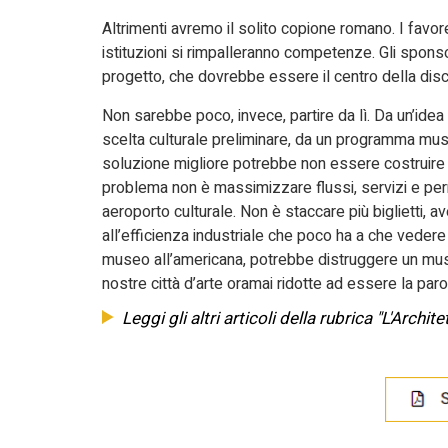
Altrimenti avremo il solito copione romano. I favor
istituzioni si rimpalleranno competenze. Gli sponsor
progetto, che dovrebbe essere il centro della disc
Non sarebbe poco, invece, partire da lì. Da un’id
scelta culturale preliminare, da un programma muse
soluzione migliore potrebbe non essere costruire ed
problema non è massimizzare flussi, servizi e p
aeroporto culturale. Non è staccare più biglietti, 
all’efficienza industriale che poco ha a che vedere 
museo all’americana, potrebbe distruggere un museo
nostre città d’arte oramai ridotte ad essere la paro
Leggi gli altri articoli della rubrica "L'Archit