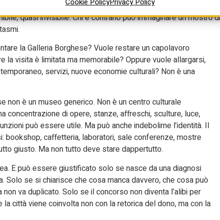
Cookie Policy
Privacy Policy
ssumersi davvero una responsabilità. Chi è favorevole può
bile, quasi invisibile. Chi è contrario può immaginare un mostro d
tasmi.
ntare la Galleria Borghese? Vuole restare un capolavoro
ve la visita è limitata ma memorabile? Oppure vuole allargarsi,
contemporaneo, servizi, nuove economie culturali? Non è una
ese non è un museo generico. Non è un centro culturale
a concentrazione di opere, stanze, affreschi, sculture, luce,
unzioni può essere utile. Ma può anche indebolirne l’identità. Il
bookshop, caffetteria, laboratori, sale conferenze, mostre
 Tutto giusto. Ma non tutto deve stare dappertutto.
ea. E può essere giustificato solo se nasce da una diagnosi
va. Solo se si chiarisce che cosa manca davvero, che cosa può
on va duplicato. Solo se il concorso non diventa l’alibi per
la città viene coinvolta non con la retorica del dono, ma con la