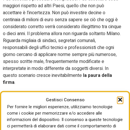
maggiori rispetto ad altri Paesi, quello che non può
accettare è l’incertezza. Non può investire decine o
centinaia di milioni di euro senza sapere se ciò che oggi è
considerato corretto verrà considerato illegittimo tra cinque
o dieci anni. Il problema allora non riguarda soltanto Milano.
Riguarda migliaia di sindaci, segretari comunali,
responsabili degli uffici tecnici e professionisti che ogni
giorno cercano di applicare norme sempre più numerose,
spesso scritte male, frequentemente modificate e
interpretate in modo differente da soggetti diversi. In
questo scenario cresce inevitabilmente
la paura della
firma
.
E quando cresce la paura della firma si ferma tutto, si
Gestisci Consenso
rallentano i procedimenti, si bloccano gli investimenti, si
Per fornire le migliori esperienze, utilizziamo tecnologie
rinviano le decisioni, si moltiplicano le richieste di pareri e
come i cookie per memorizzare e/o accedere alle
dunque si preferisce non decidere. Perché il
rischio
informazioni del dispositivo. Il consenso a queste tecnologie
personale diventa più grande del beneficio collettivo
ci permetterà di elaborare dati come il comportamento di
e per quei pochi denari di retribuzione del famoso “posto