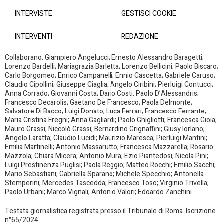
INTERVISTE
GESTISCI COOKIE
INTERVENTI
REDAZIONE
Collaborano: Giampiero Angelucci; Ernesto Alessandro Baragetti;
Lorenzo Bardelli; Mariagrazia Barletta; Lorenzo Bellicini; Paolo Biscaro;
Carlo Borgomeo; Enrico Campanelli; Ennio Cascetta; Gabriele Caruso;
Claudio Cipollini; Giuseppe Ciaglia; Angelo Ciribini; Pierluigi Contucci;
Anna Corrado; Giovanni Costa; Dario Costi: Paolo D’Alessandris;
Francesco Decarolis; Gaetano De Francesco; Paola Delmonte;
Salvatore Di Bacco; Luigi Donato; Luca Ferrari; Francesco Ferrante;
Maria Cristina Fregni; Anna Gagliardi; Paolo Ghigliotti; Francesca Gioia;
Mauro Grassi; Niccolò Grassi; Bernardino Grignaffini; Giusy Iorlano;
Angelo Laratta; Claudio Lucidi; Maurizio Maresca; Pierluigi Mantini;
Emilia Martinelli; Antonio Massarutto; Francesca Mazzarella; Rosario
Mazzola; Chiara Micera; Antonio Mura; Ezio Piantedosi; Nicola Pini;
Luigi Prestinenza Puglisi; Paola Reggio; Matteo Rocchi; Emilio Sacchi;
Mario Sebastiani; Gabriella Sparano; Michele Specchio; Antonella
Stemperini; Mercedes Tascedda; Francesco Toso; Virginio Trivella;
Paolo Urbani; Marco Vignali; Antonio Valori; Edoardo Zanchini
Testata giornalistica registrata presso il Tribunale di Roma. Iscrizione
n°65/2024.