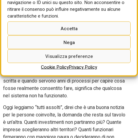
navigazione o ID unici su questo sito. Non acconsentire o
fisso”, non ne vale la pena.
ritirare il consenso può influire negativamente su alcune
caratteristiche e funzioni.
La sentenza della Torre Milano ci consegna dunque una
riflessione molto più ampia del singolo caso giudiziario, ci
Accetta
mette sotto gli occhi un Paese moderno che non può
fondarsi sull’incertezza permanente. Le norme possono
Nega
essere severe. Possono essere rigorose. Possono
imporre limiti anche stringenti ma devono essere chiare.
Visualizza preferenze
Perché quando una regola può essere interpretata in dieci
Cookie Policy
Privacy Policy
modi diversi, il problema non è di chi la applica. È di chi l’ha
scritta e quando servono anni di processi per capire cosa
fosse realmente consentito fare, significa che qualcosa
nel sistema non ha funzionato.
Oggi leggiamo “tutti assolti”, direi che è una buona notizia
per le persone coinvolte, la domanda che resta sul tavolo
è un’altra. Quanti investimenti non partiranno più? Quante
imprese sceglieranno altri territori? Quanti funzionari
firmeranno con maggiore paura o decideranno di non