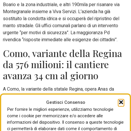
Boario e la zona industriale, e altri 190mila per risanare via
Montegranale insieme a Viva Servizi. L’azienda ha già
sostituito la condotta idrica e si occuperà del ripristino del
manto stradale. Gli uffici comunali parlano di un intervento
urgente “per motivi di sicurezza”. La maggioranza Pd
rivendica “risposte immediate alle esigenze dei cittadini”.
Como, variante della Regina
da 576 milioni: il cantiere
avanza 34 cm al giorno
A Como, la variante della statale Regina, opera Anas da
576 milioni di euro, avanza al ritmo di soli 34 centimetri al
Gestisci Consenso
giorno. Il cantiere, aperto nel 2021 per collegare Colonno e
Per fornire le migliori esperienze, utilizziamo tecnologie
Griante lungo 9,6 chilometri di tracciato, sconta ritardi legati
come i cookie per memorizzare e/o accedere alle
allo smaltimento del materiale di scavo e a tensioni tra
informazioni del dispositivo. Il consenso a queste tecnologie
Anas e il consorzio esecutore. Intanto la vecchia strada,
ci permetterà di elaborare dati come il comportamento di