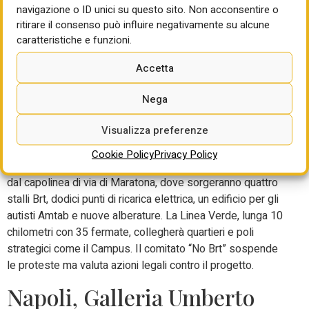
percorsa da 4 milioni di veicoli l’anno, continua a
navigazione o ID unici su questo sito. Non acconsentire o
congestionarsi, con code e disagi quotidiani sulla sponda
ritirare il consenso può influire negativamente su alcune
occidentale del Lago di Como.
caratteristiche e funzioni.
Bari, parte il Brt: primo
Accetta
cantiere della Linea Verde
Nega
in via di Maratona
Visualizza preferenze
A Bari è partito il primo cantiere del Bus Rapid Transit
Cookie Policy
Privacy Policy
finanziato dal Pnrr con 159 milioni di euro. I lavori iniziano
dal capolinea di via di Maratona, dove sorgeranno quattro
stalli Brt, dodici punti di ricarica elettrica, un edificio per gli
autisti Amtab e nuove alberature. La Linea Verde, lunga 10
chilometri con 35 fermate, collegherà quartieri e poli
strategici come il Campus. Il comitato “No Brt” sospende
le proteste ma valuta azioni legali contro il progetto.
Napoli, Galleria Umberto