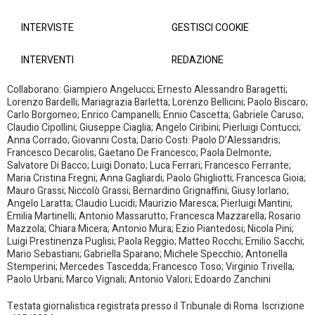
INTERVISTE
GESTISCI COOKIE
INTERVENTI
REDAZIONE
Collaborano: Giampiero Angelucci; Ernesto Alessandro Baragetti;
Lorenzo Bardelli; Mariagrazia Barletta; Lorenzo Bellicini; Paolo Biscaro;
Carlo Borgomeo; Enrico Campanelli; Ennio Cascetta; Gabriele Caruso;
Claudio Cipollini; Giuseppe Ciaglia; Angelo Ciribini; Pierluigi Contucci;
Anna Corrado; Giovanni Costa; Dario Costi: Paolo D’Alessandris;
Francesco Decarolis; Gaetano De Francesco; Paola Delmonte;
Salvatore Di Bacco; Luigi Donato; Luca Ferrari; Francesco Ferrante;
Maria Cristina Fregni; Anna Gagliardi; Paolo Ghigliotti; Francesca Gioia;
Mauro Grassi; Niccolò Grassi; Bernardino Grignaffini; Giusy Iorlano;
Angelo Laratta; Claudio Lucidi; Maurizio Maresca; Pierluigi Mantini;
Emilia Martinelli; Antonio Massarutto; Francesca Mazzarella; Rosario
Mazzola; Chiara Micera; Antonio Mura; Ezio Piantedosi; Nicola Pini;
Luigi Prestinenza Puglisi; Paola Reggio; Matteo Rocchi; Emilio Sacchi;
Mario Sebastiani; Gabriella Sparano; Michele Specchio; Antonella
Stemperini; Mercedes Tascedda; Francesco Toso; Virginio Trivella;
Paolo Urbani; Marco Vignali; Antonio Valori; Edoardo Zanchini
Testata giornalistica registrata presso il Tribunale di Roma. Iscrizione