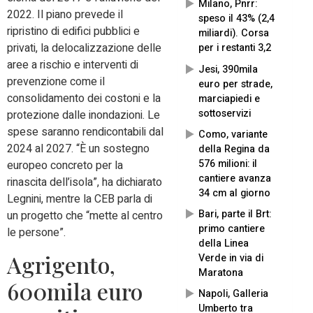
Milano, Pnrr:
2022. Il piano prevede il
speso il 43% (2,4
ripristino di edifici pubblici e
miliardi). Corsa
privati, la delocalizzazione delle
per i restanti 3,2
aree a rischio e interventi di
Jesi, 390mila
prevenzione come il
euro per strade,
consolidamento dei costoni e la
marciapiedi e
sottoservizi
protezione dalle inondazioni. Le
spese saranno rendicontabili dal
Como, variante
2024 al 2027. “È un sostegno
della Regina da
576 milioni: il
europeo concreto per la
cantiere avanza
rinascita dell’isola”, ha dichiarato
34 cm al giorno
Legnini, mentre la CEB parla di
Bari, parte il Brt:
un progetto che “mette al centro
primo cantiere
le persone”.
della Linea
Agrigento,
Verde in via di
Maratona
600mila euro
Napoli, Galleria
Umberto tra