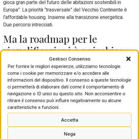
gioca gran parte del futuro delle abitazioni sostenibili in
Europa”. La priorità “trasversale” del Vecchio Continente è
l’affordable housing. Insieme alla transizione energetica.
Due percorsi intrecciati.
Ma la roadmap per le
riqualificazioni è a rischio:
Gestisci Consenso
mancano 15mila
Per fornire le migliori esperienze, utilizziamo tecnologie
professionisti
come i cookie per memorizzare e/o accedere alle
informazioni del dispositivo. Il consenso a queste tecnologie
ci permetterà di elaborare dati come il comportamento di
Ma la strada europea e italiana sull’efficientamento del
navigazione o ID unici su questo sito. Non acconsentire o
parco edilizio è tutt’altro che in discesa. La roadmap
ritirare il consenso può influire negativamente su alcune
prevede che entro fine anno dovrà essere consegnata la
caratteristiche e funzioni.
prima bozza del programma di ristrutturazione del proprio
parco immobiliare e entro il 29 maggio 2026 si dovranno
Accetta
adottare tutti i decreti legislativi che daranno attuazione
pratica alla direttiva e consentiranno di rispettare tutte le
Nega