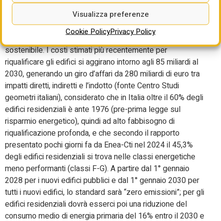
scadenze previste dal piano. Ma, secondo Gbc-Sima-Aib,
Visualizza preferenze
rischia di subire rallentamenti e ritardi a causa della
carenza nel settore immobiliare di circa 15mila
Cookie Policy
Privacy Policy
professionisti altamente specializzati in edilizia
sostenibile. I costi stimati più recentemente per
riqualificare gli edifici si aggirano intorno agli 85 miliardi al
2030, generando un giro d’affari da 280 miliardi di euro tra
impatti diretti, indiretti e l’indotto (fonte Centro Studi
geometri italiani), considerato che in Italia oltre il 60% degli
edifici residenziali è ante 1976 (pre-prima legge sul
risparmio energetico), quindi ad alto fabbisogno di
riqualificazione profonda, e che secondo il rapporto
presentato pochi giorni fa da Enea-Cti nel 2024 il 45,3%
degli edifici residenziali si trova nelle classi energetiche
meno performanti (classi F-G). A partire dal 1° gennaio
2028 per i nuovi edifici pubblici e dal 1° gennaio 2030 per
tutti i nuovi edifici, lo standard sarà “zero emissioni”; per gli
edifici residenziali dovrà esserci poi una riduzione del
consumo medio di energia primaria del 16% entro il 2030 e