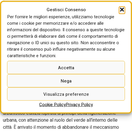
“Riteniamo – ha detto – che questa proposta di legge dia
Gestisci Consenso
una risposta adeguata per mettere fine all’incertezza
Per fornire le migliori esperienze, utilizziamo tecnologie
normativa. La proposta di legge affronta e risolve con
come i cookie per memorizzare e/o accedere alle
l’interpretazione autentica la situazione che si era venuta a
informazioni del dispositivo. Il consenso a queste tecnologie
creare. Non si tratta di edificare in maniera selvaggia in
ci permetterà di elaborare dati come il comportamento di
zone prive di urbanizzazione, tutt’altro, si specifica che si
navigazione o ID unici su questo sito. Non acconsentire o
può intervenire in zone già urbanizzate. Chiarire che
ritirare il consenso può influire negativamente su alcune
demolizione e ricostruzione con determinati requisiti sono
caratteristiche e funzioni.
ristrutturazione e non nuova costruzione è un aspetto
fondamentale per evitare un ulteriore consumo di suolo e
Accetta
per intervenire in materia di rigenerazione urbana e
cambiamenti climatici”.
Nega
Anche la Rete delle Professioni tecniche ha potuto
Visualizza preferenze
esprimere la propria posizione. “Ribadiamo – hanno detto
Cookie Policy
Privacy Policy
– la necessità di una revisione organica della normativa
urbanistico edilizia ispirata ai principi della rigenerazione
urbana, con attenzione al ruolo del verde all’interno delle
città. È arrivato il momento di abbandonare il meccanismo