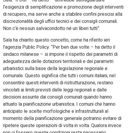
Sala. “Il Ddl – ha detto – dovrebbe salvaguardare
l’esigenza di semplificazione e promozione degli interventi
di recupero, ma serve anche a stabilire confini prescisi alla
discrezionalità degli uffici tecnici e dei consigli comunali.
Non c’è nessun salvacondotto né un liberi tutti”.
Sala ha chiarito questo concetto, come ha riferito ieri
l’agenzia Public Policy. “Per ben due volte – ha detto il
sindaco milanese – si impone il rispetto dei parametri di
adeguatezza delle dotazioni territoriali e dei parametri
urbanistici sulla base della legislazione regionale e
comunale. Questo significa che tutti i comuni italiani, nel
consentire questi interventi di ristrutturazione, restano
vincolati ai limiti previsti dalle leggi regionali e dalle
decisioni assunte dai consigli comunali quando hanno
attuato la pianificazione urbanistica. I comuni che hanno
anticipato le scelte morfologiche e infrastrutturali al
momento della pianificazione generale potranno evitare di
ripetere queste operazioni di volta in volta. Qualora invece
non ci fossero queste condizioni resta necessario