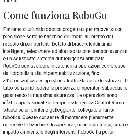
Trieste.
Come funziona RoboGo
Parliamo di un
’
unità robotica
progettata per muoversi con
precisione sotto le banchine del molo
, all’interno del
reticolo di pali portanti.
Dotato di bracci oleodinamici
intelligenti, telecamere ad alta risoluzione, sensori avanzati
e un sofisticato sistema di intelligenza artificiale,
RoboGo
può svolgere in autonomia operazioni complesse:
dall’
idropulizia
alla impermeabilizzazione, fino
all’
idroscarifica
e al ripristino strutturale del calcestruzzo.
Il
tutto senza richiedere la presenza di operatori subacquei e
garantendo la massima sicurezza. Le operazioni sono
infatti
supervisionate in tempo reale da una
Control Room
,
situata su un
pontone galleggiante,
collegato all’unità
robotica. Questo consente di mantenere
pienamente
operative le banchine di superficie
, riducendo tempi, costi e
impatto ambientale degli interventi. RoboGo ha poi un