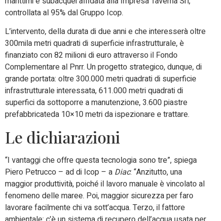
marittimi e subacquei affidata alla Impresa Taverna Srl,
controllata
al 95%
d
a
l Gruppo Icop.
L’intervento, della durata di due anni e che interesserà oltre
300mila metri quadrati di superficie infrastrutturale, è
finanziato con
82 milioni di euro
attraverso il Fondo
Complementare al Pnrr.
Un
progetto strategico, dunque, di
grande portata
: oltre
300.000 metri quadrati
di superficie
infrastrutturale interessata,
611.000 metri quadrati
di
superfici da sottoporre a manutenzione,
3.600 piastre
prefabbricate
da 10×10 metri da ispezionare e trattare.
Le dichiarazioni
“I vantaggi che offre questa tecnologia sono tre”, spiega
Piero Petrucco – ad di Icop – a
Diac
: “Anzitutto, una
maggior produttività, poiché il lavoro manuale è vincolato al
fenomeno delle maree. Poi, maggior sicurezza per faro
lavorare facilmente chi va sott’acqua. Terzo, il fattore
ambientale: c’è un sistema di recupero dell’acqua usata per