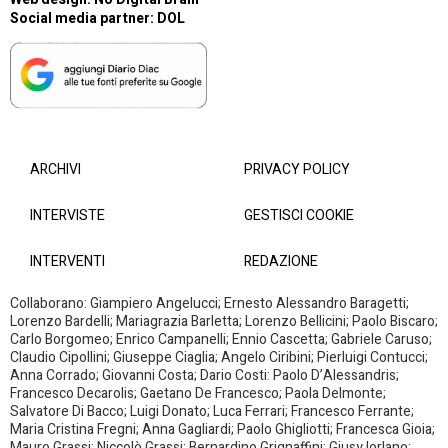
Social media partner:
DOL
ARCHIVI
PRIVACY POLICY
INTERVISTE
GESTISCI COOKIE
INTERVENTI
REDAZIONE
Collaborano: Giampiero Angelucci; Ernesto Alessandro Baragetti;
Lorenzo Bardelli; Mariagrazia Barletta; Lorenzo Bellicini; Paolo Biscaro;
Carlo Borgomeo; Enrico Campanelli; Ennio Cascetta; Gabriele Caruso;
Claudio Cipollini; Giuseppe Ciaglia; Angelo Ciribini; Pierluigi Contucci;
Anna Corrado; Giovanni Costa; Dario Costi: Paolo D’Alessandris;
Francesco Decarolis; Gaetano De Francesco; Paola Delmonte;
Salvatore Di Bacco; Luigi Donato; Luca Ferrari; Francesco Ferrante;
Maria Cristina Fregni; Anna Gagliardi; Paolo Ghigliotti; Francesca Gioia;
Mauro Grassi; Niccolò Grassi; Bernardino Grignaffini; Giusy Iorlano;