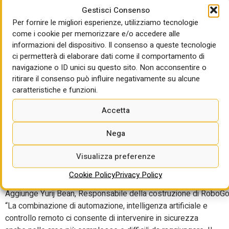
apre la strada a una nuova generazione di tecnologie al
Gestisci Consenso
servizio dei porti italiani e internazionali
. Per la divisione
Per fornire le migliori esperienze, utilizziamo tecnologie
marittima del nostro Gruppo si aprono nuovi spazi molto
come i cookie per memorizzare e/o accedere alle
interessanti
e ad alto valore aggiunto
nelle attività di
informazioni del dispositivo. Il consenso a queste tecnologie
manutenzione
” ha sottolineato
Vittorio Petrucco
,
ci permetterà di elaborare dati come il comportamento di
P
residente di Icop
.
navigazione o ID unici su questo sito. Non acconsentire o
ritirare il consenso può influire negativamente su alcune
“Con
RoboGo
uniamo innovazione, sicurezza e rispetto
caratteristiche e funzioni.
dell’ambiente
: un vero cambiamento di
paradigma nella
manutenzione portuale
” ha commentato
Luca Zambarbieri
,
Accetta
ad
di Impresa Taverna e
R
esponsabile del progetto
.
“
Questo
sistema automatizzato p
uò
lavorare senza
Nega
interrompere le attività di superficie, mantenendo operative
Visualizza preferenze
le banchine e migliorando sicurezza ed efficienza
, con
benefici concreti per un porto strategico come quello di
Cookie Policy
Privacy Policy
Trieste”.
Aggiunge
Yurij
Bean
,
R
esponsabile
della
costruzione
di
RoboGo
“
La combinazione di automazione, intelligenza artificiale e
controllo remoto ci consente di intervenire in sicurezza