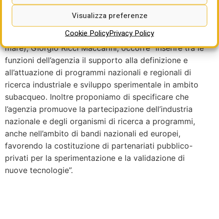
possono essere dedicate a queste attività e a definire gli
obblighi di sicurezza di queste infrastrutture di interesse
Visualizza preferenze
generale”. Mentre per il presidente del Cluster
Cookie Policy
Privacy Policy
Big
(Cluster tecnologico nazionale economia del
mare),
Giorgio Ricci Maccarini,
occorre “
inserire tra le
funzioni dell’agenzia il supporto alla definizione e
all’attuazione di programmi nazionali e regionali di
ricerca industriale e sviluppo sperimentale in ambito
subacqueo. Inoltre proponiamo di specificare che
l’agenzia promuove la partecipazione dell’industria
nazionale e degli organismi di ricerca a programmi,
anche nell’ambito di bandi nazionali ed europei,
favorendo la costituzione di partenariati pubblico-
privati per la sperimentazione e la validazione di
nuove tecnologie”.