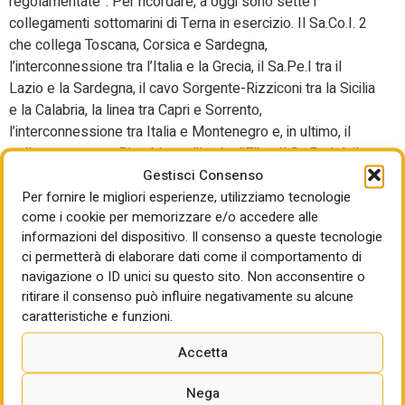
regolamentate”. Per ricordare, a oggi sono sette i
collegamenti sottomarini di Terna in esercizio. Il Sa.Co.I. 2
che collega Toscana, Corsica e Sardegna,
l’interconnessione tra l’Italia e la Grecia, il Sa.Pe.I tra il
Lazio e la Sardegna, il cavo Sorgente-Rizziconi tra la Sicilia
e la Calabria, la linea tra Capri e Sorrento,
l’interconnessione tra Italia e Montenegro e, in ultimo, il
collegamento tra Piombino e l’Isola d’Elba. Il Sa.Pe.I. è il
Gestisci Consenso
più profondo tra i collegamenti in esercizio, toccando i
Per fornire le migliori esperienze, utilizziamo tecnologie
1.640 metri di profondità. Una volta operativo, il Tyrrhenian
come i cookie per memorizzare e/o accedere alle
Link supererà questo record, raggiungendo i 2.150 metri di
informazioni del dispositivo. Il consenso a queste tecnologie
profondità.
ci permetterà di elaborare dati come il comportamento di
Per Pierroberto Folgiero, ad di Fincantieri, “c’è il tema di
navigazione o ID unici su questo sito. Non acconsentire o
ritirare il consenso può influire negativamente su alcune
cosa si può e non si può fare al di fuori dalle acque
caratteristiche e funzioni.
territoriali, che è un tema di sicurezza molto importante, e il
tema di ciò che si può fare dentro le acque territoriali che è
Accetta
un tema di regolamentazione nazionale. Si deve iniziare a
inquadrare questo nuovo mondo, a definire le zone che
Nega