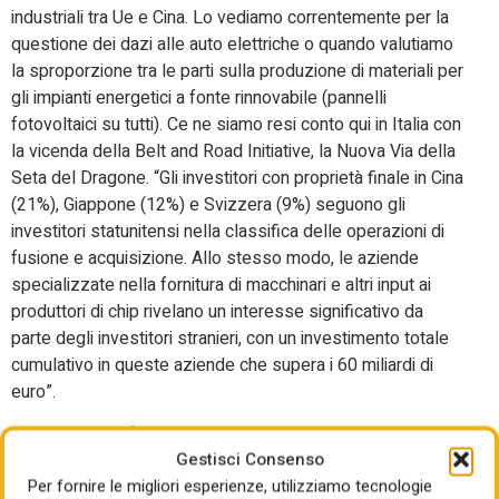
industriali tra Ue e Cina. Lo vediamo correntemente per la
questione dei dazi alle auto elettriche o quando valutiamo
la sproporzione tra le parti sulla produzione di materiali per
gli impianti energetici a fonte rinnovabile (pannelli
fotovoltaici su tutti). Ce ne siamo resi conto qui in Italia con
la vicenda della Belt and Road Initiative, la Nuova Via della
Seta del Dragone. “Gli investitori con proprietà finale in Cina
(21%), Giappone (12%) e Svizzera (9%) seguono gli
investitori statunitensi nella classifica delle operazioni di
fusione e acquisizione. Allo stesso modo, le aziende
specializzate nella fornitura di macchinari e altri input ai
produttori di chip rivelano un interesse significativo da
parte degli investitori stranieri, con un investimento totale
cumulativo in queste aziende che supera i 60 miliardi di
euro”.
Secondo lo Iai, “per promuovere un partenariato più
Gestisci Consenso
equilibrato ed efficiente con gli Stati Uniti, l’Ue dovrebbe
Per fornire le migliori esperienze, utilizziamo tecnologie
sfruttare i propri vantaggi comparativi per aumentare e