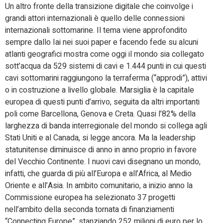
Un altro fronte della transizione digitale che coinvolge i
grandi attori internazionali è quello delle connessioni
internazionali sottomarine. Il tema viene approfondito
sempre dallo Iai nei suoi paper e facendo fede su alcuni
atlanti geografici mostra come oggi il mondo sia collegato
sott’acqua da 529 sistemi di cavi e 1.444 punti in cui questi
cavi sottomarini raggiungono la terraferma (“approdi”), attivi
o in costruzione a livello globale. Marsiglia è la capitale
europea di questi punti d’arrivo, seguita da altri importanti
poli come Barcellona, Genova e Creta. Quasi l’82% della
larghezza di banda interregionale del mondo si collega agli
Stati Uniti e al Canada, si legge ancora. Ma la leadership
statunitense diminuisce di anno in anno proprio in favore
del Vecchio Continente. I nuovi cavi disegnano un mondo,
infatti, che guarda di più all’Europa e all’Africa, al Medio
Oriente e all’Asia. In ambito comunitario, a inizio anno la
Commissione europea ha selezionato 37 progetti
nell’ambito della seconda tornata di finanziamenti
“Connecting Europe”, stanziando 252 milioni di euro per lo