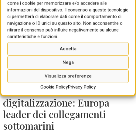
come i cookie per memorizzare e/o accedere alle
consolidare il proprio posizionamento strategico nella
informazioni del dispositivo. Il consenso a queste tecnologie
catena di approvvigionamento globale attraverso tre
ci permetterà di elaborare dati come il comportamento di
obiettivi politici”. Serve poi una struttura politica all’Ue in
navigazione o ID unici su questo sito. Non acconsentire o
modo tale da rinforzare i propri tentativi di diversificare la
ritirare il consenso può influire negativamente su alcune
propria catena del valore per eliminare il rischio di
caratteristiche e funzioni.
dipendenza dai Paesi terzi. “I partenariati digitali con
Giappone, Corea del Sud e Singapore e il recente
Accetta
protocollo d’intesa firmato con l’India sono i passi giusti in
questa direzione. Quest’ultimo, ad esempio, mira a
Nega
promuovere le opportunità di progetti collaborativi di R&S e
Visualizza preferenze
di innovazione e a garantire condizioni di parità nel settore”.
Cookie Policy
Privacy Policy
L’altro versante della
digitalizzazione: Europa
leader dei collegamenti
sottomarini