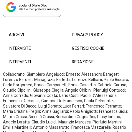
ARCHIVI
PRIVACY POLICY
INTERVISTE
GESTISCI COOKIE
INTERVENTI
REDAZIONE
Collaborano: Giampiero Angelucci; Ernesto Alessandro Baragetti;
Lorenzo Bardelli; Mariagrazia Barletta; Lorenzo Bellicini; Paolo Biscaro;
Carlo Borgomeo; Enrico Campanelli; Ennio Cascetta; Gabriele Caruso;
Claudio Cipollini; Giuseppe Ciaglia; Angelo Ciribini; Pierluigi Contucci;
Anna Corrado; Giovanni Costa; Dario Costi: Paolo D’Alessandris;
Francesco Decarolis; Gaetano De Francesco; Paola Delmonte;
Salvatore Di Bacco; Luigi Donato; Luca Ferrari; Francesco Ferrante;
Maria Cristina Fregni; Anna Gagliardi; Paolo Ghigliotti; Francesca Gioia;
Mauro Grassi; Niccolò Grassi; Bernardino Grignaffini; Giusy Iorlano;
Angelo Laratta; Claudio Lucidi; Maurizio Maresca; Pierluigi Mantini;
Emilia Martinelli; Antonio Massarutto; Francesca Mazzarella; Rosario