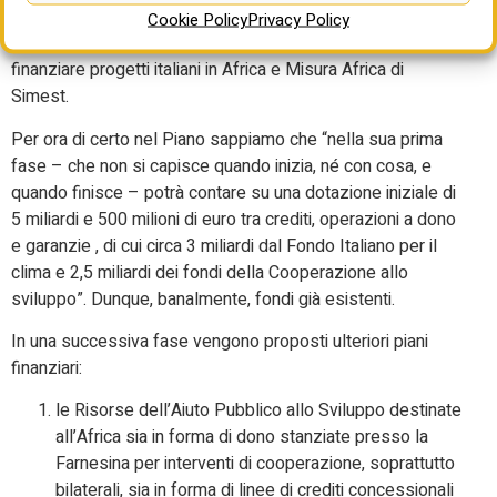
multilaterale e uno bilaterale”, ha detto Saggio ricordando
Cookie Policy
Privacy Policy
ancora i due strumenti di Cdp creati che permetterà di
finanziare progetti italiani in Africa e Misura Africa di
Simest.
Per ora di certo nel Piano sappiamo che “nella sua prima
fase – che non si capisce quando inizia, né con cosa, e
quando finisce – potrà contare su una dotazione iniziale di
5 miliardi e 500 milioni di euro tra crediti, operazioni a dono
e garanzie , di cui circa 3 miliardi dal Fondo Italiano per il
clima e 2,5 miliardi dei fondi della Cooperazione allo
sviluppo”. Dunque, banalmente, fondi già esistenti.
In una successiva fase vengono proposti ulteriori piani
finanziari:
le Risorse dell’Aiuto Pubblico allo Sviluppo destinate
all’Africa sia in forma di dono stanziate presso la
Farnesina per interventi di cooperazione, soprattutto
bilaterali, sia in forma di linee di crediti concessionali