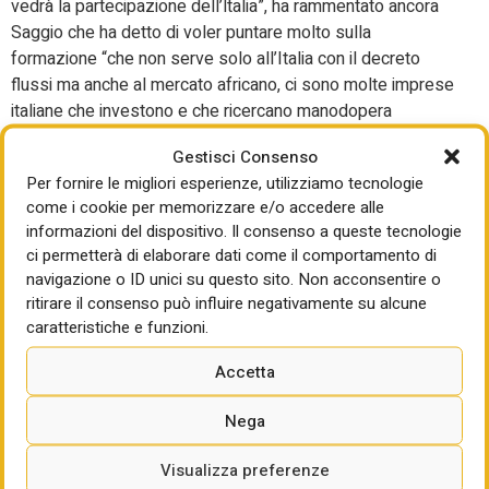
vedrà la partecipazione dell’ltalia”, ha rammentato ancora
Saggio che ha detto di voler puntare molto sulla
formazione “che non serve solo all’Italia con il decreto
flussi ma anche al mercato africano, ci sono molte imprese
italiane che investono e che ricercano manodopera
qualificata”.
Gestisci Consenso
Ma a parte alcuni esempi in altri casi i progetti pilota si
Per fornire le migliori esperienze, utilizziamo tecnologie
limitano a descrivere iniziative, proposte, avvio di lavori nei
come i cookie per memorizzare e/o accedere alle
informazioni del dispositivo. Il consenso a queste tecnologie
settori di cui sopra ma indicando solo a livello generale le
ci permetterà di elaborare dati come il comportamento di
priorità e le finalità, senza troppe specifiche.
navigazione o ID unici su questo sito. Non acconsentire o
Governance e altri fondi:
ritirare il consenso può influire negativamente su alcune
caratteristiche e funzioni.
tutti i dubbi
Accetta
L’altra faccia concreta del piano riguarda gli strumenti
Nega
finanziari con cui mettere a terra i progetti: “In questi mesi
sono stati creati due fondi per investimenti in progetti in
Visualizza preferenze
collaborazione con la Banca di sviluppo africana, uno