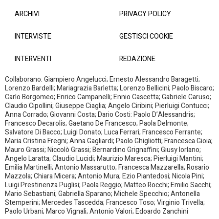
ARCHIVI
PRIVACY POLICY
INTERVISTE
GESTISCI COOKIE
INTERVENTI
REDAZIONE
Collaborano: Giampiero Angelucci; Ernesto Alessandro Baragetti;
Lorenzo Bardelli; Mariagrazia Barletta; Lorenzo Bellicini; Paolo Biscaro;
Carlo Borgomeo; Enrico Campanelli; Ennio Cascetta; Gabriele Caruso;
Claudio Cipollini; Giuseppe Ciaglia; Angelo Ciribini; Pierluigi Contucci;
Anna Corrado; Giovanni Costa; Dario Costi: Paolo D’Alessandris;
Francesco Decarolis; Gaetano De Francesco; Paola Delmonte;
Salvatore Di Bacco; Luigi Donato; Luca Ferrari; Francesco Ferrante;
Maria Cristina Fregni; Anna Gagliardi; Paolo Ghigliotti; Francesca Gioia;
Mauro Grassi; Niccolò Grassi; Bernardino Grignaffini; Giusy Iorlano;
Angelo Laratta; Claudio Lucidi; Maurizio Maresca; Pierluigi Mantini;
Emilia Martinelli; Antonio Massarutto; Francesca Mazzarella; Rosario
Mazzola; Chiara Micera; Antonio Mura; Ezio Piantedosi; Nicola Pini;
Luigi Prestinenza Puglisi; Paola Reggio; Matteo Rocchi; Emilio Sacchi;
Mario Sebastiani; Gabriella Sparano; Michele Specchio; Antonella
Stemperini; Mercedes Tascedda; Francesco Toso; Virginio Trivella;
Paolo Urbani; Marco Vignali; Antonio Valori; Edoardo Zanchini