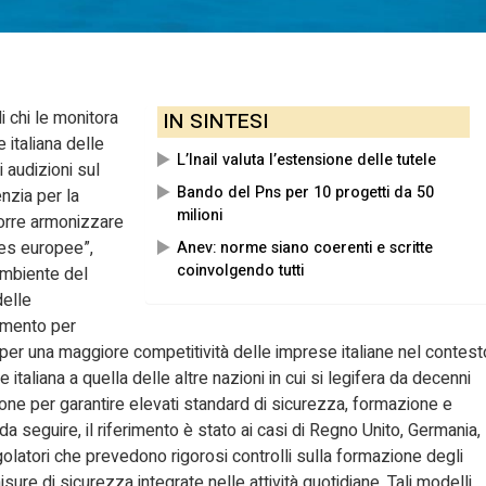
i chi le monitora
IN SINTESI
e italiana delle
L’Inail valuta l’estensione delle tutele
 audizioni sul
Bando del Pns per 10 progetti da 50
nzia per la
milioni
corre armonizzare
ces europee”,
Anev: norme siano coerenti e scritte
coinvolgendo tutti
Ambiente del
delle
ramento per
si per una maggiore competitività delle imprese italiane nel contest
taliana a quella delle altre nazioni in cui si legifera da decenni
one per garantire elevati standard di sicurezza, formazione e
a seguire, il riferimento è stato ai casi di Regno Unito, Germania,
olatori che prevedono rigorosi controlli sulla formazione degli
ure di sicurezza integrate nelle attività quotidiane. Tali modelli