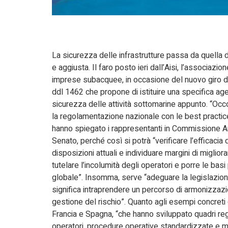
La sicurezza delle infrastrutture passa da quella d
e aggiusta. Il faro posto ieri dall’Aisi, l’associazion
imprese subacquee, in occasione del nuovo giro di
ddl 1462 che propone di istituire una specifica age
sicurezza delle attività sottomarine appunto. “Oc
la regolamentazione nazionale con le best practi
hanno spiegato i rappresentanti in Commissione 
Senato, perché così si potrà “verificare l’efficacia 
disposizioni attuali e individuare margini di miglio
tutelare l’incolumità degli operatori e porre le ba
globale”. Insomma, serve “adeguare la legislazione i
significa intraprendere un percorso di armonizzazi
gestione del rischio”. Quanto agli esempi concreti d
Francia e Spagna, “che hanno sviluppato quadri reg
operatori, procedure operative standardizzate e mis