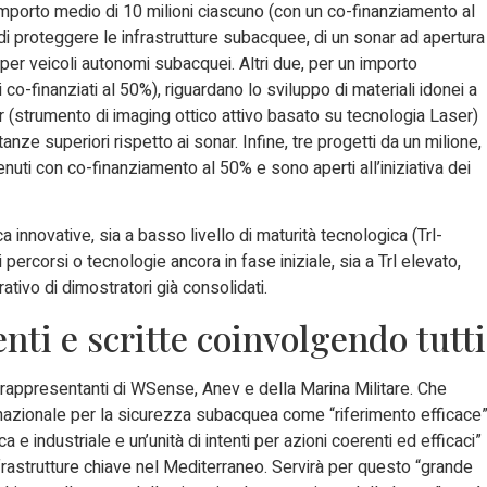
 importo medio di 10 milioni ciascuno (con un co-finanziamento al
 di proteggere le infrastrutture subacquee, di un sonar ad apertura
 per veicoli autonomi subacquei. Altri due, per un importo
 co-finanziati al 50%), riguardano lo sviluppo di materiali idonei a
r (strumento di imaging ottico attivo basato su tecnologia Laser)
tanze superiori rispetto ai sonar. Infine, tre progetti da un milione,
enuti con co-finanziamento al 50% e sono aperti all’iniziativa dei
a innovative, sia a basso livello di maturità tecnologica (Trl-
rcorsi o tecnologie ancora in fase iniziale, sia a Trl elevato,
tivo di dimostratori già consolidati.
nti e scritte coinvolgendo tutti
 i rappresentanti di WSense, Anev e della Marina Militare. Che
 nazionale per la sicurezza subacquea come “riferimento efficace
 e industriale e un’unità di intenti per azioni coerenti ed efficaci”
infrastrutture chiave nel Mediterraneo. Servirà per questo “grande