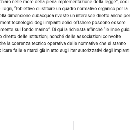
 chiaro nelle more della piena implementazione della legge”, così
ogni, “l’obiettivo di istituire un quadro normativo organico per la
à nella dimensione subacquea riveste un interesse diretto anche pe
ipment tecnologici degli impianti eolici offshore possono essere
nte sul fondo marino”. Di qui la richiesta affinché “le linee guid
 diretto delle istituzioni, nonché delle associazioni coinvolte
ntire la coerenza tecnico operativa delle normative che si stanno
icare falle e ritardi già in atto sugli iter autorizzativi degli impianti