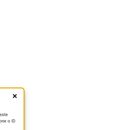
ueste
one o ID