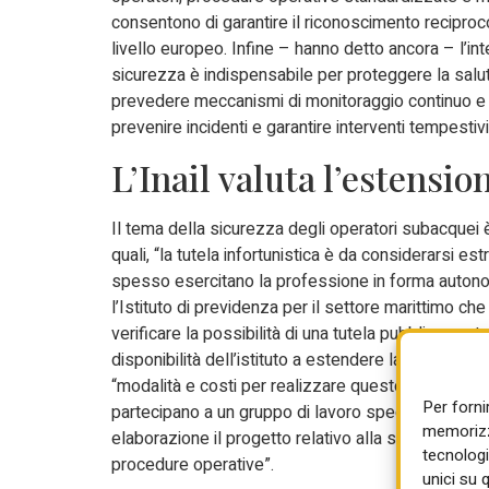
consentono di garantire il riconoscimento reciproco
livello europeo. Infine – hanno detto ancora – l’int
sicurezza è indispensabile per proteggere la salut
prevedere meccanismi di monitoraggio continuo e f
prevenire incidenti e garantire interventi tempestivi
L’Inail valuta l’estensio
Il tema della sicurezza degli operatori subacquei è s
quali, “la tutela infortunistica è da considerarsi e
spesso esercitano la professione in forma autonoma
l’Istituto di previdenza per il settore marittimo ch
verificare la possibilità di una tutela pubblica contro
disponibilità dell’istituto a estendere la tutela Inai
“modalità e costi per realizzare questo tipo di tutel
Per forni
partecipano a un gruppo di lavoro specifico Sicurezz
memorizza
elaborazione il progetto relativo alla sicurezza e t
tecnologi
procedure operative”.
unici su 