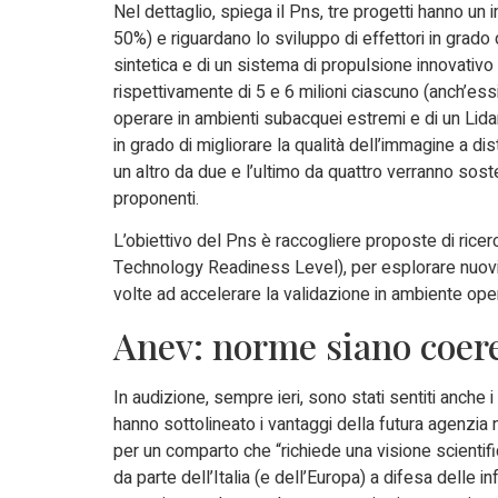
Nel dettaglio, spiega il Pns, tre progetti hanno un
50%) e riguardano lo sviluppo di effettori in grado
sintetica e di un sistema di propulsione innovativo
rispettivamente di 5 e 6 milioni ciascuno (anch’essi
operare in ambienti subacquei estremi e di un Lida
in grado di migliorare la qualità dell’immagine a dis
un altro da due e l’ultimo da quattro verranno sost
proponenti.
L’obiettivo del Pns è raccogliere proposte di ricerc
Technology Readiness Level), per esplorare nuovi pe
volte ad accelerare la validazione in ambiente opera
Anev: norme siano coere
In audizione, sempre ieri, sono stati sentiti anche
hanno sottolineato i vantaggi della futura agenzia
per un comparto che “richiede una visione scientifica
da parte dell’Italia (e dell’Europa) a difesa delle 