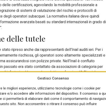
 delle certificazioni, agevolando la mobilità professionale a
egrazione di sistemi di valutazione del rischio e protocolli di
e degli operatori subacquei. La normativa italiana deve quindi
ormazione avanzata basati su standard internazionali in grado di
”.
ne delle tutele
tato ripreso anche dai rappresentanti dell’Inail auditi ieri. Per i
stremamente rischiosa, gli operatori sono altamente specializzati e
 assicurandosi con polizze private. Nell’Inail è confluito
e in passato era stato contattato da associazioni di categoria per
 gli infortuni sul lavoro e le malattie professionali”. Di qui, la
l a questi lavoratori “ove la categoria sia interessata”, verificando
Gestisci Consenso
a”. Infine, sulla regolamentazione tecnica, “gli esperti Inail
re le migliori esperienze, utilizziamo tecnologie come i cookie per
a nelle attività subacquee e iperbariche industriali. E’ in fase di
re e/o accedere alle informazioni del dispositivo. Il consenso a q
utela della salute nelle attività lavorative scientifiche subacquee-
e ci permetterà di elaborare dati come il comportamento di navigazi
questo sito. Non acconsentire o ritirare il consenso può influire