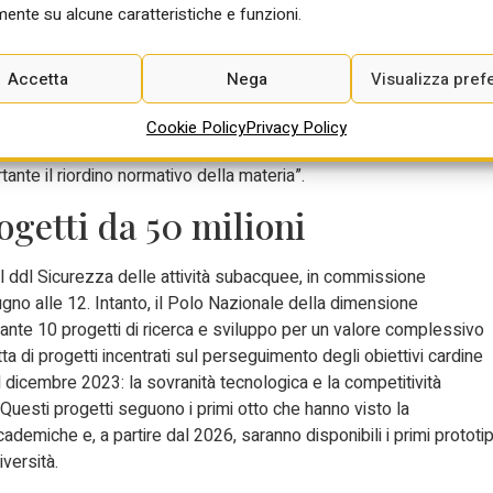
ente su alcune caratteristiche e funzioni.
patrimonio culturale subacqueo, per cui è intervenuta Francesca
con il dispositivo del ddl, in termini di sicurezza e di
e procedure di sicurezza previste dalla normativa per lo
Accetta
Nega
Visualizza pref
nale. In particolare si tratta di sopralluoghi ispettivi su
ell’ambito di lavori pubblici relativi a indagini e scavi
Cookie Policy
Privacy Policy
 patrimonio culturale subacqueo. Data la nostra esperienza
ante il riordino normativo della materia”.
ogetti da 50 milioni
l ddl Sicurezza delle attività subacquee, in commissione
ugno alle 12. Intanto, il Polo Nazionale della dimensione
ante 10 progetti di ricerca e sviluppo per un valore complessivo
atta di progetti incentrati sul perseguimento degli obiettivi cardine
l dicembre 2023: la sovranità tecnologica e la competitività
 Questi progetti seguono i primi otto che hanno visto la
cademiche e, a partire dal 2026, saranno disponibili i primi prototip
iversità.