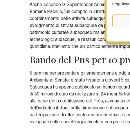
negativam
Anche secondo la Soprintendenza nazionale per il 
Romana Paolillo, “un compito in stretta connessione 
coordinamento delle attività subacquee, riguarda l
svolgimento di attività subacquee da parte del perso
patrimonio culturale subacqueo ma anche di cantieri n
archeologici subacquei, e restauri conservativi su
quotidiana, riteniamo che sia particolarmente import
Bando del Pns per 10 pr
Il termine per presentare gli emendamenti e odg a
Ambiente al Senato, è stato fissato a giovedì 5 gi
Subacquea ha appena pubblicato un
bando
riguard
di 50 milioni di euro da realizzare in 24 mesi. Si tr
alla base della costituzione del Polo, avvenuta ne
dell’industria italiana nella dimensione subacquea.
partecipazione di oltre cento realtà industriali e ac
sviluppati dalle società aggiudicatrici, con pmi e un