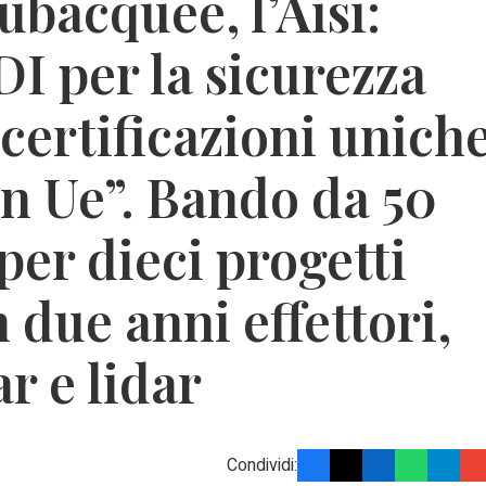
ubacquee, l’Aisi:
DI per la sicurezza
 certificazioni unich
in Ue”. Bando da 50
per dieci progetti
n due anni effettori,
r e lidar
Condividi: