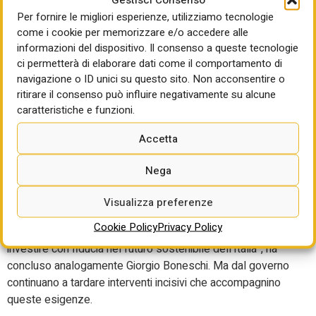
sempre ieri, anche più tecnici a disposizione degli enti e
Per fornire le migliori esperienze, utilizziamo tecnologie
“andare a vedere il regime autorizzatorio affinché oltre alla
come i cookie per memorizzare e/o accedere alle
disponibilità delle aree dove realizzare gli interventi ci sia
informazioni del dispositivo. Il consenso a queste tecnologie
anche la disponibilità dei punti di connessione”. Per non
ci permetterà di elaborare dati come il comportamento di
navigazione o ID unici su questo sito. Non acconsentire o
parlare poi del problema dei costi dell’energia sollevato da
ritirare il consenso può influire negativamente su alcune
Confindustria. “È un problema non più rinviabile”, ha
caratteristiche e funzioni.
sottolineato il delegato Aurelio Regina, e “per questo
abbiamo chiesto che il Governo si impegni con un
Accetta
provvedimento d’urgenza che possa valorizzare al meglio
la produzione da fonti rinnovabili accompagnandola con
Nega
una semplificazione amministrativa, neutralità tecnologica,
tempi della transizione coerenti con le esigenze
Visualizza preferenze
industriali”. “Servono regole semplici, tempi certi e un
Cookie Policy
Privacy Policy
approccio pragmatico che consenta alle imprese di
investire con fiducia nel futuro sostenibile dell’Italia”, ha
concluso analogamente Giorgio Boneschi. Ma dal governo
continuano a tardare interventi incisivi che accompagnino
queste esigenze.