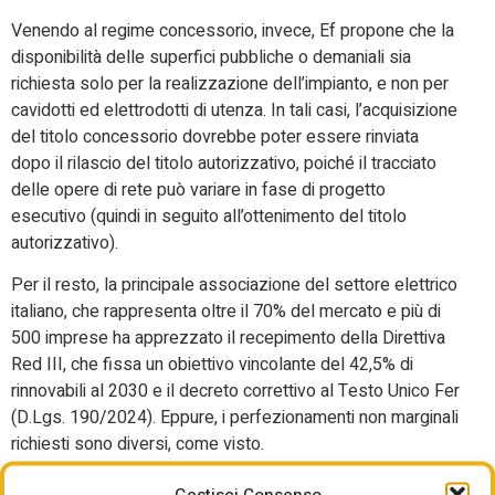
Venendo al regime concessorio, invece, Ef propone che la
disponibilità delle superfici pubbliche o demaniali sia
richiesta solo per la realizzazione dell’impianto, e non per
cavidotti ed elettrodotti di utenza. In tali casi, l’acquisizione
del titolo concessorio dovrebbe poter essere rinviata
dopo il rilascio del titolo autorizzativo, poiché il tracciato
delle opere di rete può variare in fase di progetto
esecutivo (quindi in seguito all’ottenimento del titolo
autorizzativo).
Per il resto, la principale associazione del settore elettrico
italiano, che rappresenta oltre il 70% del mercato e più di
500 imprese ha apprezzato il recepimento della Direttiva
Red III, che fissa un obiettivo vincolante del 42,5% di
rinnovabili al 2030 e il decreto correttivo al Testo Unico Fer
(D.Lgs. 190/2024). Eppure, i perfezionamenti non marginali
richiesti sono diversi, come visto.
Per migliorare occorrono, come ha fatto notare l’Anci
Gestisci Consenso