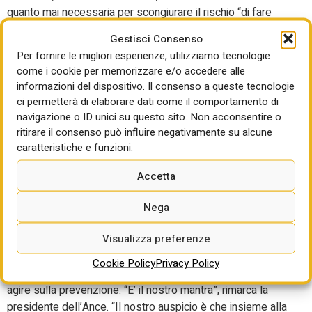
quanto mai necessaria per scongiurare il rischio “di fare
delle polizze che poi magari danno luogo solo a
Gestisci Consenso
contenziosi e non raggiungono l’obiettivo che ci si è
Per fornire le migliori esperienze, utilizziamo tecnologie
prefissati, che quello di distribuire un po’ il rischio e anche
come i cookie per memorizzare e/o accedere alle
di alleggerire il peso di un eventuale calamità naturale sui
informazioni del dispositivo. Il consenso a queste tecnologie
bilanci dello Stato. E’ prevista, è vero, la possibilità di
ci permetterà di elaborare dati come il comportamento di
riassicurazione con Sace, che è pubblica, fino a 5 miliardi. Il
navigazione o ID unici su questo sito. Non acconsentire o
punto è che dobbiamo evitare di invalidare questo
ritirare il consenso può influire negativamente su alcune
percorso, che esiste in molti Paesi europei. E’ un percorso
caratteristiche e funzioni.
virtuoso ma che deve essere fatto con i giusti
Accetta
approfondimenti. E’ un bene che si diffonda la cultura
dell’assicurazione ma diciamo che va fatta bene per
Nega
perseguire con efficacia gli obiettivi prefissati”.
Visualizza preferenze
Ma, per Brancaccio, non ci si può limitare alla questione
delle polizze anticatastrofali – per quanto importanti
Cookie Policy
Privacy Policy
queste siano – ma la vera sfida rimane sempre quella di
agire sulla prevenzione. “E’ il nostro mantra”, rimarca la
presidente dell’Ance. “Il nostro auspicio è che insieme alla