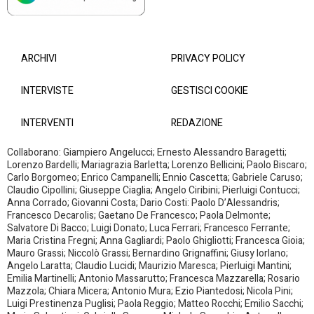
ARCHIVI
PRIVACY POLICY
INTERVISTE
GESTISCI COOKIE
INTERVENTI
REDAZIONE
Collaborano: Giampiero Angelucci; Ernesto Alessandro Baragetti;
Lorenzo Bardelli; Mariagrazia Barletta; Lorenzo Bellicini; Paolo Biscaro;
Carlo Borgomeo; Enrico Campanelli; Ennio Cascetta; Gabriele Caruso;
Claudio Cipollini; Giuseppe Ciaglia; Angelo Ciribini; Pierluigi Contucci;
Anna Corrado; Giovanni Costa; Dario Costi: Paolo D’Alessandris;
Francesco Decarolis; Gaetano De Francesco; Paola Delmonte;
Salvatore Di Bacco; Luigi Donato; Luca Ferrari; Francesco Ferrante;
Maria Cristina Fregni; Anna Gagliardi; Paolo Ghigliotti; Francesca Gioia;
Mauro Grassi; Niccolò Grassi; Bernardino Grignaffini; Giusy Iorlano;
Angelo Laratta; Claudio Lucidi; Maurizio Maresca; Pierluigi Mantini;
Emilia Martinelli; Antonio Massarutto; Francesca Mazzarella; Rosario
Mazzola; Chiara Micera; Antonio Mura; Ezio Piantedosi; Nicola Pini;
Luigi Prestinenza Puglisi; Paola Reggio; Matteo Rocchi; Emilio Sacchi;