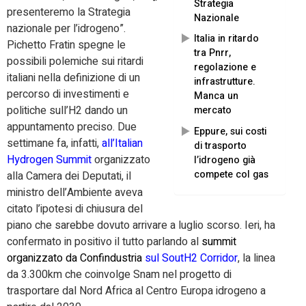
Strategia
presenteremo la Strategia
Nazionale
nazionale per l’idrogeno”.
Italia in ritardo
Pichetto Fratin spegne le
tra Pnrr,
possibili polemiche sui ritardi
regolazione e
italiani nella definizione di un
infrastrutture.
percorso di investimenti e
Manca un
politiche sull’H2 dando un
mercato
appuntamento preciso. Due
Eppure, sui costi
settimane fa, infatti,
all’Italian
di trasporto
Hydrogen Summit
organizzato
l’idrogeno già
compete col gas
alla Camera dei Deputati, il
ministro dell’Ambiente aveva
citato l’ipotesi di chiusura del
piano che sarebbe dovuto arrivare a luglio scorso. Ieri, ha
confermato in positivo il tutto parlando al
summit
organizzato da Confindustria
sul SoutH2 Corridor
, la linea
da 3.300km che coinvolge Snam nel progetto di
trasportare dal Nord Africa al Centro Europa idrogeno a