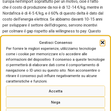
Europa nell’import soprattutto per un motivo, cioè il fatto
che il costo di produzione da noi è di 12-14 €/kg, mentre in
Nordafrica è di 4-5 €/kg, e il 60% di questo delta è dato dal
costo dell’energia elettrica. Se abbiamo davanti 10-15 anni
per sviluppare il settore dell’idrogeno, servono incentivi
per colmare il gap rispetto alla willingness to pay. Questo
è sufficiente per sviluppare il settore. Iniziamo a farne
Gestisci Consenso
poco di idrogeno, ma che possa stare sul mercato”. Per
Per fornire le migliori esperienze, utilizziamo tecnologie
Gabriele Lucchesi (direttore Direzione Idrogeno di Edison)
come i cookie per memorizzare e/o accedere alle
“gli incentivi sono fondamentali, ma serve un cambio di
informazioni del dispositivo. Il consenso a queste tecnologie
passo, una maggiore focalizzazione sui progetti più
ci permetterà di elaborare dati come il comportamento di
interessanti”. Anche perché sono due i fattori “che oggi
navigazione o ID unici su questo sito. Non acconsentire o
rappresentano la principale barriera allo sviluppo del
ritirare il consenso può influire negativamente su alcune
vettore idrogeno: la competitività dell’idrogeno verde con i
caratteristiche e funzioni.
combustibili fossili da sostituire e la necessità di
investimenti nell’industria (adeguamento degli impianti
Accetta
produttivi) e nella mobilità (acquisto di nuovi mezzi a
Nega
idrogeno)”. Ansaldo, H2It, Sace, Eni, Cdp sia sul fronte
delle tecnologie che quello delle risorse sono gli altri