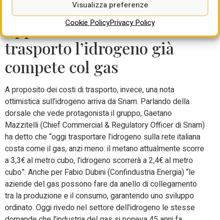
Visualizza preferenze
player attivi in tema di idrogeno.
Cookie Policy
Privacy Policy
Eppure, sui costi di
trasporto l’idrogeno già
compete col gas
A proposito dei costi di trasporto, invece, una nota
ottimistica sull’idrogeno arriva da Snam. Parlando della
dorsale che vede protagonista il gruppo, Gaetano
Mazzitelli (Chief Commercial & Regulatory Officer di Snam)
ha detto che “oggi trasportare l’idrogeno sulla rete italiana
costa come il gas, anzi meno: il metano attualmente scorre
a 3,3€ al metro cubo, l’idrogeno scorrerà a 2,4€ al metro
cubo”. Anche per Fabio Dubini (Confindustria Energia) “le
aziende del gas possono fare da anello di collegamento
tra la produzione e il consumo, garantendo uno sviluppo
ordinato. Oggi rivedo nel settore dell’idrogeno le stesse
domande che l’industria del gas si poneva 45 anni fa.