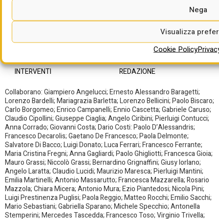
Nega
ARCHIVI
PRIVACY POLICY
Visualizza prefe
Cookie Policy
Privac
INTERVISTE
GESTISCI COOKIE
INTERVENTI
REDAZIONE
Collaborano: Giampiero Angelucci; Ernesto Alessandro Baragetti;
Lorenzo Bardelli; Mariagrazia Barletta; Lorenzo Bellicini; Paolo Biscaro;
Carlo Borgomeo; Enrico Campanelli; Ennio Cascetta; Gabriele Caruso;
Claudio Cipollini; Giuseppe Ciaglia; Angelo Ciribini; Pierluigi Contucci;
Anna Corrado; Giovanni Costa; Dario Costi: Paolo D’Alessandris;
Francesco Decarolis; Gaetano De Francesco; Paola Delmonte;
Salvatore Di Bacco; Luigi Donato; Luca Ferrari; Francesco Ferrante;
Maria Cristina Fregni; Anna Gagliardi; Paolo Ghigliotti; Francesca Gioia;
Mauro Grassi; Niccolò Grassi; Bernardino Grignaffini; Giusy Iorlano;
Angelo Laratta; Claudio Lucidi; Maurizio Maresca; Pierluigi Mantini;
Emilia Martinelli; Antonio Massarutto; Francesca Mazzarella; Rosario
Mazzola; Chiara Micera; Antonio Mura; Ezio Piantedosi; Nicola Pini;
Luigi Prestinenza Puglisi; Paola Reggio; Matteo Rocchi; Emilio Sacchi;
Mario Sebastiani; Gabriella Sparano; Michele Specchio; Antonella
Stemperini; Mercedes Tascedda; Francesco Toso; Virginio Trivella;