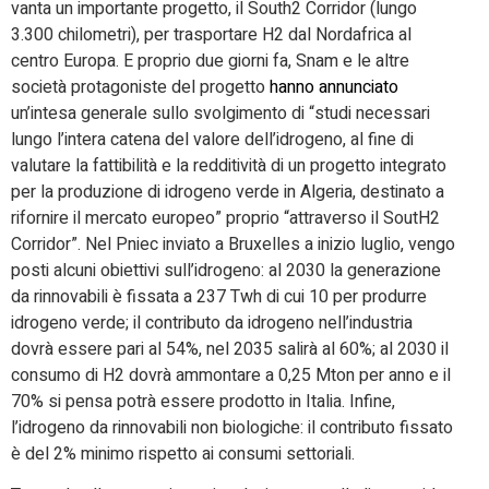
vanta un importante progetto, il South2 Corridor (lungo
3.300 chilometri), per trasportare H2 dal Nordafrica al
centro Europa. E proprio due giorni fa, Snam e le altre
società protagoniste del progetto
hanno annunciato
un’intesa generale sullo svolgimento di “studi necessari
lungo l’intera catena del valore dell’idrogeno, al fine di
valutare la fattibilità e la redditività di un progetto integrato
per la produzione di idrogeno verde in Algeria, destinato a
rifornire il mercato europeo” proprio “attraverso il SoutH2
Corridor”. Nel Pniec inviato a Bruxelles a inizio luglio, vengo
posti alcuni obiettivi sull’idrogeno: al 2030 la generazione
da rinnovabili è fissata a 237 Twh di cui 10 per produrre
idrogeno verde; il contributo da idrogeno nell’industria
dovrà essere pari al 54%, nel 2035 salirà al 60%; al 2030 il
consumo di H2 dovrà ammontare a 0,25 Mton per anno e il
70% si pensa potrà essere prodotto in Italia. Infine,
l’idrogeno da rinnovabili non biologiche: il contributo fissato
è del 2% minimo rispetto ai consumi settoriali.