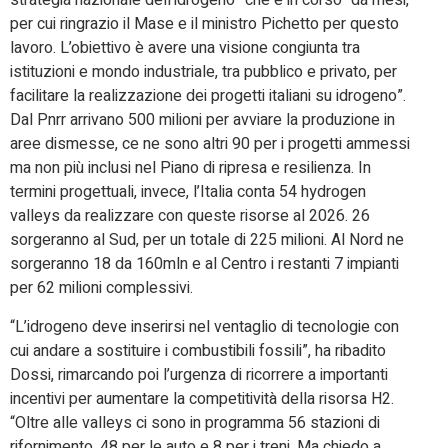
strategia nazionale dell’idrogeno” che è in corso “da mesi,
per cui ringrazio il Mase e il ministro Pichetto per questo
lavoro. L’obiettivo è avere una visione congiunta tra
istituzioni e mondo industriale, tra pubblico e privato, per
facilitare la realizzazione dei progetti italiani su idrogeno”.
Dal Pnrr arrivano 500 milioni per avviare la produzione in
aree dismesse, ce ne sono altri 90 per i progetti ammessi
ma non più inclusi nel Piano di ripresa e resilienza. In
termini progettuali, invece, l’Italia conta 54 hydrogen
valleys da realizzare con queste risorse al 2026. 26
sorgeranno al Sud, per un totale di 225 milioni. Al Nord ne
sorgeranno 18 da 160mln e al Centro i restanti 7 impianti
per 62 milioni complessivi.
“L’idrogeno deve inserirsi nel ventaglio di tecnologie con
cui andare a sostituire i combustibili fossili”, ha ribadito
Dossi, rimarcando poi l’urgenza di ricorrere a importanti
incentivi per aumentare la competitività della risorsa H2.
“Oltre alle valleys ci sono in programma 56 stazioni di
rifornimento, 48 per le auto e 8 per i treni. Ma chiedo a