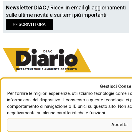
Newsletter DIAC
/ Ricevi in email gli aggiornamenti
sulle ultime novità e sui temi più importanti.
ISCRIVITI ORA
Direttore responsabile: Giorgio Santilli
Gestisci Cons
In redazione: Maria Cristina Carlini, Mauro Giansante
Progetto grafico: Cinzia Leone
Per fornire le migliori esperienze, utilizziamo tecnologie come 
Web design:
No Digital Brain
informazioni del dispositivo. Il consenso a queste tecnologie ci 
Social media partner:
DOL
comportamento di navigazione o ID unici su questo sito. Non acco
negativamente su alcune caratteristiche e funzioni.
Accetta