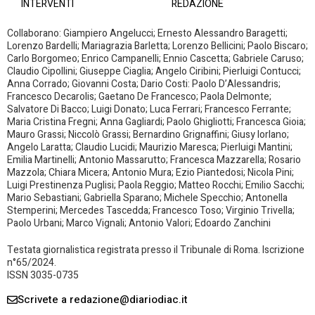
INTERVENTI
REDAZIONE
Collaborano: Giampiero Angelucci; Ernesto Alessandro Baragetti;
Lorenzo Bardelli; Mariagrazia Barletta; Lorenzo Bellicini; Paolo Biscaro;
Carlo Borgomeo; Enrico Campanelli; Ennio Cascetta; Gabriele Caruso;
Claudio Cipollini; Giuseppe Ciaglia; Angelo Ciribini; Pierluigi Contucci;
Anna Corrado; Giovanni Costa; Dario Costi: Paolo D’Alessandris;
Francesco Decarolis; Gaetano De Francesco; Paola Delmonte;
Salvatore Di Bacco; Luigi Donato; Luca Ferrari; Francesco Ferrante;
Maria Cristina Fregni; Anna Gagliardi; Paolo Ghigliotti; Francesca Gioia;
Mauro Grassi; Niccolò Grassi; Bernardino Grignaffini; Giusy Iorlano;
Angelo Laratta; Claudio Lucidi; Maurizio Maresca; Pierluigi Mantini;
Emilia Martinelli; Antonio Massarutto; Francesca Mazzarella; Rosario
Mazzola; Chiara Micera; Antonio Mura; Ezio Piantedosi; Nicola Pini;
Luigi Prestinenza Puglisi; Paola Reggio; Matteo Rocchi; Emilio Sacchi;
Mario Sebastiani; Gabriella Sparano; Michele Specchio; Antonella
Stemperini; Mercedes Tascedda; Francesco Toso; Virginio Trivella;
Paolo Urbani; Marco Vignali; Antonio Valori; Edoardo Zanchini
Testata giornalistica registrata presso il Tribunale di Roma. Iscrizione
n°65/2024.
ISSN 3035-0735
Scrivete a redazione@diariodiac.it