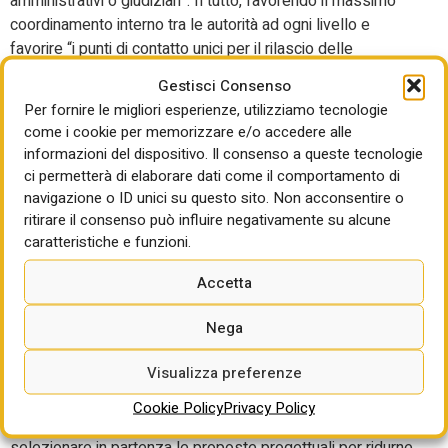
amministrativi o giudiziari”. Il tutto, favorendo il massimo
coordinamento interno tra le autorità ad ogni livello e
favorire “i punti di contatto unici per il rilascio delle
autorizzazioni per i progetti di energia rinnovabile e per i
Gestisci Consenso
progetti di interesse comune e di interesse reciproco”.
Per fornire le migliori esperienze, utilizziamo tecnologie
Inoltre, le procedure devono puntare alla massima
come i cookie per memorizzare e/o accedere alle
semplificazione e digitalizzazione entro il 21 novembre
informazioni del dispositivo. Il consenso a queste tecnologie
2025 (come da direttiva Ue 2018/2001).
ci permetterà di elaborare dati come il comportamento di
navigazione o ID unici su questo sito. Non acconsentire o
Lo snellimento dei carichi è il problema principale del
ritirare il consenso può influire negativamente su alcune
lavoro della Commissione Via Pnrr-Pniec in Italia
.
caratteristiche e funzioni.
Attualmente, le istanze annue ammontano a circa 700.
L’organico presieduto da Massimiliano Atelli mancava
Accetta
ancora di tredici commissari, come registrato quest’estate
nel bilancio di metà mandato. In questi giorni è in via di
Nega
completamento. Ma anche una volta raggiunta la piena
Visualizza preferenze
operatività, il tema dell’accumulo delle pratiche resta. La
ricetta è semplice ma resta ancora sul tavolo e non viene
Cookie Policy
Privacy Policy
“messa a terra”: occorre un criterio che permetta di
selezionare in partenza le proposte progettuali per ridurne