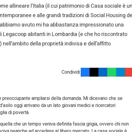
allineare l’Italia (il cui patrimonio di Casa sociale è u
ontemporanee e alle grandi tradizioni di Social Housing de
che abbiamo avuto mi ha abbastanza impressionato una
di Legacoop abitanti in Lombardia (e che ho riscontrato
ell’ambito della proprietà indivisa e dell’affitto
Condividi:
n preoccupante ampliarsi della domanda. Mi dicevano che se
d’asilo oggi arrivano da un lato giovani medici e ricercatori
glia di povertà.
 quella che un tempo veniva definita fascia grigia, ovvero chi non
sciva neanche ad accedere al libero mercato. La casa sociale è