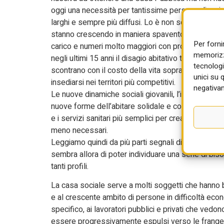
oggi una necessità per tantissime persone di varia
larghi e sempre più diffusi. Lo è non solo quindi ver
stanno crescendo in maniera spaventosa: nel 2024 i
Per forni
carico e numeri molto maggiori con problematiche c
memorizza
negli ultimi 15 anni il disagio abitativo tocca il 5,
tecnologi
scontrano con il costo della vita soprattutto nelle ar
unici su 
insediarsi nei territori più competitivi.
negativam
Le nuove dinamiche sociali giovanili, l’immigrazio
nuove forme dell’abitare solidale e collaborativo me
e i servizi sanitari più semplici per creare condizi
meno necessari.
Leggiamo quindi da più parti segnali differenti di bi
sembra allora di poter individuare una serie di bis
tanti profili.
La casa sociale serve a molti soggetti che hanno bi
e al crescente ambito di persone in difficoltà econo
specifico, ai lavoratori pubblici e privati che vedono 
essere progressivamente espulsi verso le frange più