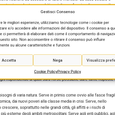
 estrazione che tocca ambiti sociali e professionali sempre più
so l’alto ma anche verso il basso. Da un lato i livelli di povertà
Gestisci Consenso
 dati della Caritas parlano di quasi 270.000 famiglie prese in
re le migliori esperienze, utilizziamo tecnologie come i cookie per
rescenti. Se la condizione di povertà è passata dal 3,6 al 6,4%
re e/o accedere alle informazioni del dispositivo. Il consenso a q
7% della popolazione. Dall’altro le opportunità occupazionali si
e ci permetterà di elaborare dati come il comportamento di navigazi
ee più industrializzate e l’impossibilità di molti lavoratori di
questo sito. Non acconsentire o ritirare il consenso può influire
ente su alcune caratteristiche e funzioni.
ne e l’invecchiamento della popolazione chiedono poi di immaginar
ntre cresce l’esigenza di distribuire sul territorio presìdi sociali
Accetta
Nega
Visualizza pref
oni diffuse di assistenza e alleviare gli ospedali degli accessi
Cookie Policy
Privacy Policy
sogni e di opportunità da riordinare in una risposta coordinata. Ci
ogni rispondendo ai quali sarà forse possibile dare tante risposte 
sogni di varia natura. Serve in primis come ovvio alle fasce fragil
mica, dai nuovi poveri alla classe media in crisi. Serve, nello
crescere, soprattutto nelle grandi città, gli affitti e i rischi di
 esterne degli ambiti metropolitani. Serve agli enti pubblici, agl