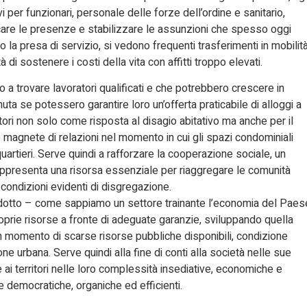
i per funzionari, personale delle forze dell’ordine e sanitario,
dicare le presenze e stabilizzare le assunzioni che spesso oggi
la presa di servizio, si vedono frequenti trasferimenti in mobilit
à di sostenere i costi della vita con affitti troppo elevati.
 a trovare lavoratori qualificati e che potrebbero crescere in
a se potessero garantire loro un’offerta praticabile di alloggi a
itori non solo come risposta al disagio abitativo ma anche per il
magnete di relazioni nel momento in cui gli spazi condominiali
quartieri. Serve quindi a rafforzare la cooperazione sociale, un
rappresenta una risorsa essenziale per riaggregare le comunità
condizioni evidenti di disgregazione.
 indotto – come sappiamo un settore trainante l’economia del Paes
prie risorse a fronte di adeguate garanzie, sviluppando quella
n momento di scarse risorse pubbliche disponibili, condizione
e urbana. Serve quindi alla fine di conti alla società nelle sue
e ai territori nelle loro complessità insediative, economiche e
e democratiche, organiche ed efficienti.