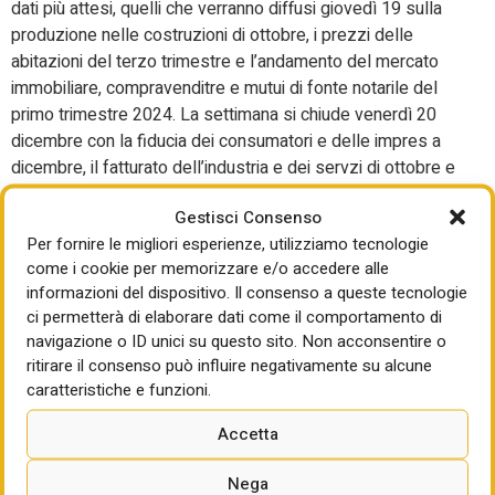
dati più attesi, quelli che verranno diffusi giovedì 19 sulla
produzione nelle costruzioni di ottobre, i prezzi delle
abitazioni del terzo trimestre e l’andamento del mercato
immobiliare, compravenditre e mutui di fonte notarile del
primo trimestre 2024. La settimana si chiude venerdì 20
dicembre con la fiducia dei consumatori e delle impres a
dicembre, il fatturato dell’industria e dei servzi di ottobre e
i prezzi alla produzione dell’industria e delle costruzioni di
Gestisci Consenso
novembre.
Per fornire le migliori esperienze, utilizziamo tecnologie
Enea presenta il Rapporto
come i cookie per memorizzare e/o accedere alle
informazioni del dispositivo. Il consenso a queste tecnologie
annuale sull’efficienza
ci permetterà di elaborare dati come il comportamento di
navigazione o ID unici su questo sito. Non acconsentire o
energetica
ritirare il consenso può influire negativamente su alcune
caratteristiche e funzioni.
Mercoledì 18 novembre Enea presenta il tredicesimo
Rapporto annuale sull’efficienza energetica. Interverrà, tra
Accetta
gli altri, il ministro dell’Ambiente e della Sicurezza
Nega
energetica Gilberto Pichetto Fratin.