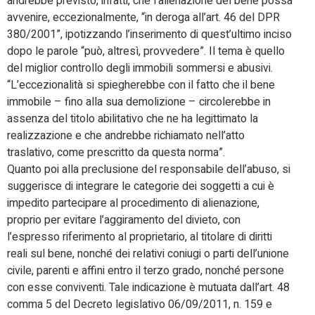
andrebbe previsto, infatti, che l’alienazione del bene possa
avvenire, eccezionalmente, “in deroga all’art. 46 del DPR
380/2001”, ipotizzando l’inserimento di quest’ultimo inciso
dopo le parole “può, altresì, provvedere”. Il tema è quello
del miglior controllo degli immobili sommersi e abusivi.
“L’eccezionalità si spiegherebbe con il fatto che il bene
immobile – fino alla sua demolizione – circolerebbe in
assenza del titolo abilitativo che ne ha legittimato la
realizzazione e che andrebbe richiamato nell’atto
traslativo, come prescritto da questa norma”.
Quanto poi alla preclusione del responsabile dell’abuso, si
suggerisce di integrare le categorie dei soggetti a cui è
impedito partecipare al procedimento di alienazione,
proprio per evitare l’aggiramento del divieto, con
l’espresso riferimento al proprietario, al titolare di diritti
reali sul bene, nonché dei relativi coniugi o parti dell’unione
civile, parenti e affini entro il terzo grado, nonché persone
con esse conviventi. Tale indicazione è mutuata dall’art. 48
comma 5 del Decreto legislativo 06/09/2011, n. 159 e