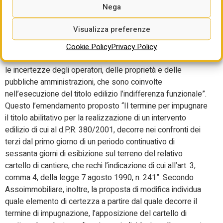
Nega
In secondo luogo, ha rilevato Albertini, “è urgente garantire
stabilità ai titoli edilizi, stabilendo per legge un termine di
Visualizza preferenze
impugnabilità di 60 giorni a partire da un momento certo e
stabile, cioè l’apposizione del “cartello di cantiere. Una
Cookie Policy
Privacy Policy
modifica minima, ma molto significativa, perché va risolvere
le incertezze degli operatori, delle proprietà e delle
pubbliche amministrazioni, che sono coinvolte
nell’esecuzione del titolo edilizio l’indifferenza funzionale”.
Questo l’emendamento proposto “Il termine per impugnare
il titolo abilitativo per la realizzazione di un intervento
edilizio di cui al d.P.R. 380/2001, decorre nei confronti dei
terzi dal primo giorno di un periodo continuativo di
sessanta giorni di esibizione sul terreno del relativo
cartello di cantiere, che rechi l’indicazione di cui all’art. 3,
comma 4, della legge 7 agosto 1990, n. 241”. Secondo
Assoimmobiliare, inoltre, la proposta di modifica individua
quale elemento di certezza a partire dal quale decorre il
termine di impugnazione, l’apposizione del cartello di