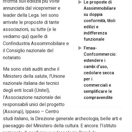
riforma sull’edilizia più volte
Le proposte di
annunciata dal vicepremier e
Assoimmobiliare
su doppia
leader della Lega. Ieri sono
conformità, titoli
arrivate le proposte di tante
edilizi e
associazioni, su tutte (e le
indifferenza
vediamo qui) quelle di
funzionale
Confindustria Assoimmobiliare e
Fimaa-
il Consiglio nazionale del
Confcommercio:
notariato.
estendere i
cambi d’uso,
Ma sono stati auditi anche il
cedolare secca
Ministero della salute, l’Unione
per i
nazionale italiana dei tecnici
commerciali e
degli enti locali (Unitel),
semplificare le
l’Associazione nazionale dei
compravendite
responsabili unici del progetto
(Assorup), Ippaso – Centro
studi italiano, la Direzione generale archeologia, belle arti e
paesaggio del Ministero della cultura. E ancora: l’Istituto