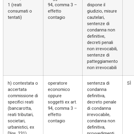
1 (reati
94, comma 3 –
dispone il
consumati o
effetto
giudizio, misure
tentati)
contagio
cautelari,
sentenze di
condanna non
definitive,
decreti penali
non irrevocabili,
sentenze di
patteggiamento
non irrevocabili
h) contestata o
operatore
sentenza di
SÌ
accertata
economico
condanna
commissione di
oppure
definitiva,
specifici reati
soggetti ex art.
decreto penale
(bancarotta,
94, comma 3 –
di condanna
reati tributari,
effetto
irrevocabile,
societari,
contagio
condanna non
urbanistici, ex
definitiva,
Dlgs. 231)
provvedimenti