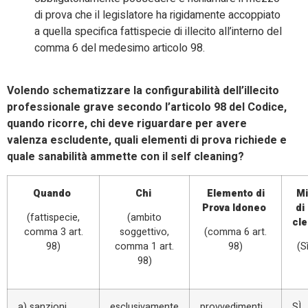
di prova che il legislatore ha rigidamente accoppiato
a quella specifica fattispecie di illecito all’interno del
comma 6 del medesimo articolo 98.
Volendo schematizzare la configurabilità dell’illecito
professionale grave secondo l’articolo 98 del Codice,
quando ricorre, chi deve riguardare per avere
valenza escludente, quali elementi di prova richiede e
quale sanabilità ammette con il self cleaning?
Quando
Chi
Elemento di
Mi
Prova Idoneo
di
(fattispecie,
(ambito
cle
comma 3 art.
soggettivo,
(comma 6 art.
98)
comma 1 art.
98)
(S
98)
a) sanzioni
esclusivamente
provvedimenti
SÌ