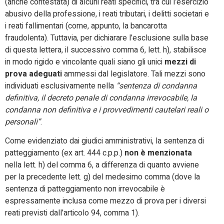
(anche contestata) di alcuni reati specifici, tra cui l’esercizio
abusivo della professione, i reati tributari, i delitti societari e
i reati fallimentari (come, appunto, la bancarotta
fraudolenta). Tuttavia, per dichiarare l’esclusione sulla base
di questa lettera, il successivo comma 6, lett. h), stabilisce
in modo rigido e vincolante quali siano gli unici
mezzi di
prova adeguati
ammessi dal legislatore. Tali mezzi sono
individuati esclusivamente nella
“sentenza di condanna
definitiva, il decreto penale di condanna irrevocabile, la
condanna non definitiva e i provvedimenti cautelari reali o
personali”
.
Come evidenziato dai giudici amministrativi, la sentenza di
patteggiamento (ex art. 444 c.p.p.)
non è menzionata
nella lett. h) del comma 6, a differenza di quanto avviene
per la precedente lett. g) del medesimo comma (dove la
sentenza di patteggiamento non irrevocabile è
espressamente inclusa come mezzo di prova per i diversi
reati previsti dall’articolo 94, comma 1).