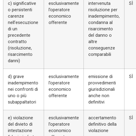
c) significative
esclusivamente
intervenuta
SÌ
o persistenti
l’operatore
risoluzione per
carenze
economico
inadempimento,
nell’esecuzione
offerente
condanna al
di un
risarcimento
precedente
del danno o
contratto
altre
(risoluzione,
conseguenze
risarcimento
comparabili
danni)
d) grave
esclusivamente
emissione di
SÌ
inadempimento
l’operatore
provvedimenti
nei confronti di
economico
giurisdizionali
uno o più
offerente
anche non
subappaltatori
definitivi
e) violazione
esclusivamente
accertamento
SÌ
del divieto di
l’operatore
definitivo della
intestazione
economico
violazione