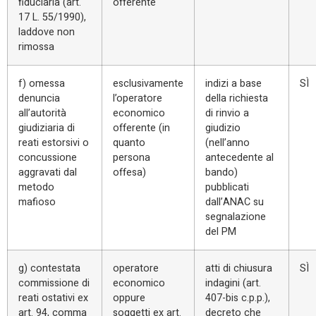
fiduciaria (art.
offerente
17 L. 55/1990),
laddove non
rimossa
f) omessa
esclusivamente
indizi a base
SÌ
denuncia
l’operatore
della richiesta
all’autorità
economico
di rinvio a
giudiziaria di
offerente (in
giudizio
reati estorsivi o
quanto
(nell’anno
concussione
persona
antecedente al
aggravati dal
offesa)
bando)
metodo
pubblicati
mafioso
dall’ANAC su
segnalazione
del PM
g) contestata
operatore
atti di chiusura
SÌ
commissione di
economico
indagini (art.
reati ostativi ex
oppure
407-bis c.p.p.),
art. 94, comma
soggetti ex art.
decreto che