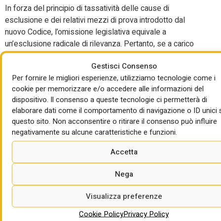
In forza del principio di tassatività delle cause di
esclusione e dei relativi mezzi di prova introdotto dal
nuovo Codice, l’omissione legislativa equivale a
un’esclusione radicale di rilevanza. Pertanto, se a carico
del liquidatore o del legale rappresentante di un’impresa
Gestisci Consenso
emerge dal casellario giudiziale unicamente una sentenza
Per fornire le migliori esperienze, utilizziamo tecnologie come i
di patteggiamento irrevocabile per bancarotta fraudolenta,
cookie per memorizzare e/o accedere alle informazioni del
la stazione appaltante
non può
utilizzare tale sentenza
dispositivo. Il consenso a queste tecnologie ci permetterà di
come mezzo di prova per disporre l’esclusione ai sensi
elaborare dati come il comportamento di navigazione o ID unici 
della lettera h), in quanto l’ordinamento ha precluso la
questo sito. Non acconsentire o ritirare il consenso può influire
possibilità di equiparare meccanicamente il
negativamente su alcune caratteristiche e funzioni.
patteggiamento alla sentenza di condanna definitiva in
questo specifico perimetro.
Accetta
Un’esclusione basata su tale presupposto sarebbe,
Nega
dunque, illegittima per palese violazione di legge, secondo
la citata sentenza.
Visualizza preferenze
Cookie Policy
Privacy Policy