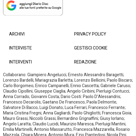
ARCHIVI
PRIVACY POLICY
INTERVISTE
GESTISCI COOKIE
INTERVENTI
REDAZIONE
Collaborano: Giampiero Angelucci; Ernesto Alessandro Baragetti;
Lorenzo Bardelli; Mariagrazia Barletta; Lorenzo Bellicini; Paolo Biscaro;
Carlo Borgomeo; Enrico Campanelli; Ennio Cascetta; Gabriele Caruso;
Claudio Cipollini; Giuseppe Ciaglia; Angelo Ciribini; Pierluigi Contucci;
Anna Corrado; Giovanni Costa; Dario Costi: Paolo D’Alessandris;
Francesco Decarolis; Gaetano De Francesco; Paola Delmonte;
Salvatore Di Bacco; Luigi Donato; Luca Ferrari; Francesco Ferrante;
Maria Cristina Fregni; Anna Gagliardi; Paolo Ghigliotti; Francesca Gioia;
Mauro Grassi; Niccolò Grassi; Bernardino Grignaffini; Giusy Iorlano;
Angelo Laratta; Claudio Lucidi; Maurizio Maresca; Pierluigi Mantini;
Emilia Martinelli; Antonio Massarutto; Francesca Mazzarella; Rosario
Mazzola; Chiara Micera; Antonio Mura; Ezio Piantedosi; Nicola Pini;