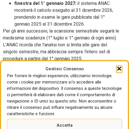
finestra del 1° gennaio 2027:
il sistema ANAC
mostrerà il calcolo eseguito al 31 dicembre 2026,
prendendo in esame le gare pubblicate dal 1°
gennaio 2025 al 31 dicembre 2026.
Per gli anni successivi, la scansione semestrale seguirà le
medesime scadenze (1° luglio e 1° gennaio di ogni anno).
L’ANAC ricorda che l’analisi non si limita alle gare del
singolo semestre, ma abbraccia sempre l’intero set di
procedure a partire dal 1° gennaio 2025.
Gestisci Consenso
Inoltre, se lo sforamento dei 160 giorni riguarda sia il
Per fornire le migliori esperienze, utilizziamo tecnologie
settore “lavori” che quello “servizi-forniture”, andrà
come i cookie per memorizzare e/o accedere alle
trasmesso un piano distinto per ciascun settore.
informazioni del dispositivo. Il consenso a queste tecnologie
ci permetterà di elaborare dati come il comportamento di
navigazione o ID unici su questo sito. Non acconsentire o
Come funziona la sezione dedicata e cosa deve
ritirare il consenso può influire negativamente su alcune
contenere il Piano di riorganizzazione?
caratteristiche e funzioni.
All’interno del sistema di qualificazione sarà presente alla
Accetta