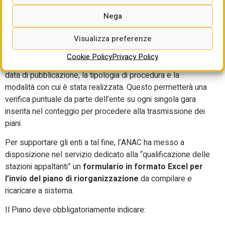
data del 1° luglio 2026 una sezione specifica (distinta da
quella per le istanze di qualificazione). Qui le
Nega
amministrazioni non vedranno solo un mero numero (il
Visualizza preferenze
valore medio in giorni), ma avranno a disposizione un file
Excel di dettaglio. Questo file conterrà l’elenco analitico dei
Cookie Policy
Privacy Policy
CIG presi in considerazione dall’algoritmo, la loro specifica
data di pubblicazione, la tipologia di procedura e la
modalità con cui è stata realizzata. Questo permetterà una
verifica puntuale da parte dell’ente su ogni singola gara
inserita nel conteggio per procedere alla trasmissione dei
piani.
Per supportare gli enti a tal fine, l’ANAC ha messo a
disposizione nel servizio dedicato alla “qualificazione delle
stazioni appaltanti” un
formulario in formato Excel
per
l’invio del piano di riorganizzazione
da compilare e
ricaricare a sistema.
Il Piano deve obbligatoriamente indicare: