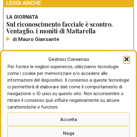
LEGGI ANCHE
LA GIORNATA
Sul riconoscimento facciale è scontro.
Ventaglio, i moniti di Mattarella
di Mauro Giansante
LA GIORNATA
Gestisci Consenso
Webuild, opa da 295 mln su Trevi. I conti di
Per fornire le migliori esperienze, utilizziamo tecnologie
Terna. Snam, ricavi boom
come i cookie per memorizzare e/o accedere alle
di Mauro Giansante
informazioni del dispositivo. Il consenso a queste tecnologie
ci permetterà di elaborare dati come il comportamento di
LA GIORNATA
navigazione o ID unici su questo sito. Non acconsentire o
Il Governo rilancia sul prestito Safe da 14,9
ritirare il consenso può influire negativamente su alcune
mld. Tensioni nella maggioranza
caratteristiche e funzioni.
di Maria Cristina Carlini
Accetta
Nega