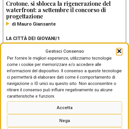
Crotone, si sblocca la rigenerazione del
waterfront: a settembre il concorso di
progettazione
di Mauro Giansante
LA CITTÀ DEI GIOVANI/1
Simone (Urbis): “Noi ci ribelliamo. Ci
ribelliamo al degrado”. La rigenerazione
Gestisci Consenso
del parchetto di via Gela a Roma con
Per fornire le migliori esperienze, utilizziamo tecnologie
l’impegno (organizzato) delle nuove
come i cookie per memorizzare e/o accedere alle
generazioni
informazioni del dispositivo. Il consenso a queste tecnologie
ci permetterà di elaborare dati come il comportamento di
di Anna Accogli
navigazione o ID unici su questo sito. Non acconsentire o
ritirare il consenso può influire negativamente su alcune
Bologna, ok le opere strutturali della Unipol
caratteristiche e funzioni.
Hall MCA
Accetta
Nega