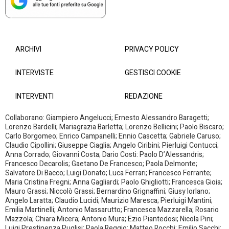
ARCHIVI
PRIVACY POLICY
INTERVISTE
GESTISCI COOKIE
INTERVENTI
REDAZIONE
Collaborano: Giampiero Angelucci; Ernesto Alessandro Baragetti;
Lorenzo Bardelli; Mariagrazia Barletta; Lorenzo Bellicini; Paolo Biscaro;
Carlo Borgomeo; Enrico Campanelli; Ennio Cascetta; Gabriele Caruso;
Claudio Cipollini; Giuseppe Ciaglia; Angelo Ciribini; Pierluigi Contucci;
Anna Corrado; Giovanni Costa; Dario Costi: Paolo D’Alessandris;
Francesco Decarolis; Gaetano De Francesco; Paola Delmonte;
Salvatore Di Bacco; Luigi Donato; Luca Ferrari; Francesco Ferrante;
Maria Cristina Fregni; Anna Gagliardi; Paolo Ghigliotti; Francesca Gioia;
Mauro Grassi; Niccolò Grassi; Bernardino Grignaffini; Giusy Iorlano;
Angelo Laratta; Claudio Lucidi; Maurizio Maresca; Pierluigi Mantini;
Emilia Martinelli; Antonio Massarutto; Francesca Mazzarella; Rosario
Mazzola; Chiara Micera; Antonio Mura; Ezio Piantedosi; Nicola Pini;
Luigi Prestinenza Puglisi; Paola Reggio; Matteo Rocchi; Emilio Sacchi;