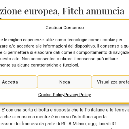
lazione europea, Fitch annuncia
ia
Gestisci Consenso
croeconomici. Oggi arrivano i dati preliminari dell’inflazione di
re le migliori esperienze, utilizziamo tecnologie come i cookie per
l’eurozona in calendario per martedì. Arrivano anche le rilevazion
re e/o accedere alle informazioni del dispositivo. Il consenso a q
na euro che in Italia. Venerdì, invece, sarà la volta dei dati sulla
e ci permetterà di elaborare dati come il comportamento di navigazi
degli ordini all’industria di Francia e Germania. L’Istat diffonde il
questo sito. Non acconsentire o ritirare il consenso può influire
eddito e risparmio delle famiglie e profitti delle società.. C’è
ente su alcune caratteristiche e funzioni.
e di Jerome Powell venerdi’, importanti per le possibili indicazion
to delle nuove tariffe. Venerdì arriva il giudizio di Fitch sul rating
Accetta
Nega
Visualizza pref
ossa sulla Milano-Parigi
Cookie Policy
Privacy Policy
. E’ con una sorta di botta e risposta che le Fs italiane e le ferrovi
ida che si consuma mentre è in corso l’istruttoria aperta
ngressoc dei francesi da parte di Rfi. A Milano, oggi, lunedì 31