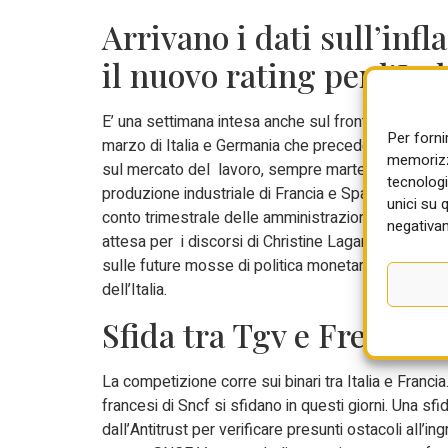
Arrivano i dati sull’inf
il nuovo rating per l’Ital
E’ una settimana intesa anche sul fronte dei dati ma
Per forni
marzo di Italia e Germania che precedono quelli del
memorizza
sul mercato del lavoro, sempre martedì, sia nella zo
tecnologi
produzione industriale di Francia e Spagna oltre che 
unici su 
conto trimestrale delle amministrazioni pubbliche, r
negativam
attesa per i discorsi di Christine Lagarde martedi’ 
sulle future mosse di politica monetaria e sull’impat
dell’Italia.
Sfida tra Tgv e Frecciar
La competizione corre sui binari tra Italia e Francia
francesi di Sncf si sfidano in questi giorni. Una sf
dall’Antitrust per verificare presunti ostacoli all’i