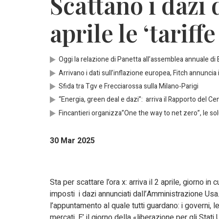
Scattano i dazi 
aprile le ‘tariff
Oggi la relazione di Panetta all’assemblea annuale di 
Arrivano i dati sull’inflazione europea, Fitch annuncia il
Sfida tra Tgv e Frecciarossa sulla Milano-Parigi
“Energia, green deal e dazi”: arriva il Rapporto del Ce
Fincantieri organizza”One the way to net zero”, le so
30 Mar 2025
Sta per scattare l’ora x: arriva il 2 aprile, giorno in 
imposti i dazi annunciati dall’Amministrazione Usa.
l’appuntamento al quale tutti guardano: i governi, l
mercati. E’ il giorno della «liberazione per gli Stati