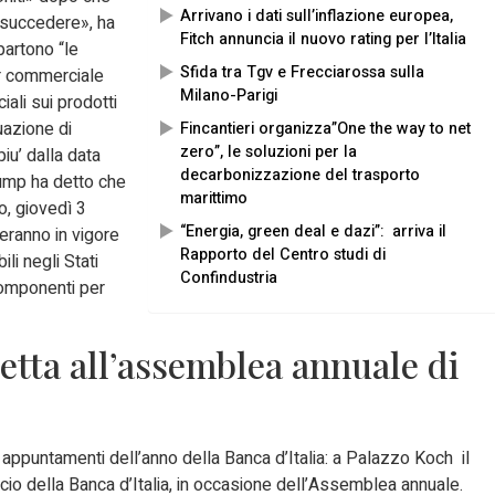
Arrivano i dati sull’inflazione europea,
ù succedere», ha
Fitch annuncia il nuovo rating per l’Italia
partono “le
Sfida tra Tgv e Frecciarossa sulla
ner commerciale
Milano-Parigi
ali sui prodotti
tuazione di
Fincantieri organizza”One the way to net
zero”, le soluzioni per la
iu’ dalla data
decarbonizzazione del trasporto
Trump ha detto che
marittimo
o, giovedì 3
“Energia, green deal e dazi”: arriva il
eranno in vigore
Rapporto del Centro studi di
li negli Stati
Confindustria
 componenti per
etta all’assemblea annuale di
 appuntamenti dell’anno della Banca d’Italia: a Palazzo Koch il
ncio della Banca d’Italia, in occasione dell’Assemblea annuale.