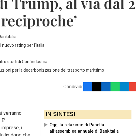
di Trump, al via dal 2
e reciproche’
Bankitalia
 nuovo rating per l’Italia
ntro studi di Confindustria
luzioni per la decarbonizzazione del trasporto marittimo
Condividi:
cui verranno
IN SINTESI
 E’
Oggi la relazione di Panetta
e imprese, i
all’assemblea annuale di Bankitalia
 Uniti» dopo che