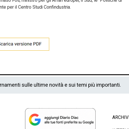
so Foti, ministro per gli Affari europei, il Sud, le Politiche di
te per il Centro Studi Confindustria.
ornamenti sulle ultime novità e sui temi più importanti.
ARCHIV