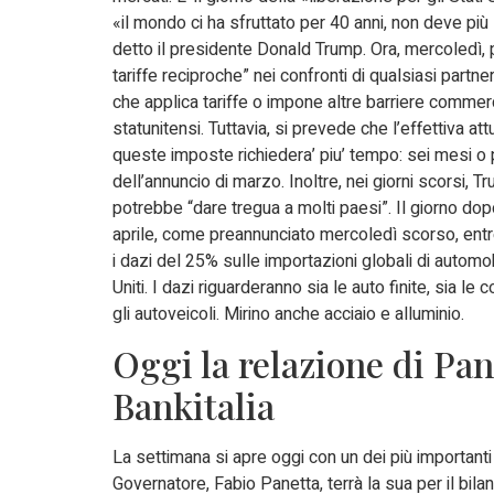
«il mondo ci ha sfruttato per 40 anni, non deve pi
detto il presidente Donald Trump. Ora, mercoledì, 
tariffe reciproche” nei confronti di qualsiasi part
che applica tariffe o impone altre barriere commerci
statunitensi. Tuttavia, si prevede che l’effettiva at
queste imposte richiedera’ piu’ tempo: sei mesi o p
dell’annuncio di marzo. Inoltre, nei giorni scorsi, 
potrebbe “dare tregua a molti paesi”. Il giorno dop
aprile, come preannunciato mercoledì scorso, entr
i dazi del 25% sulle importazioni globali di automobi
Uniti. I dazi riguarderanno sia le auto finite, sia le
gli autoveicoli. Mirino anche acciaio e alluminio.
Oggi la relazione di Pan
Bankitalia
La settimana si apre oggi con un dei più importanti
Governatore, Fabio Panetta, terrà la sua per il bila