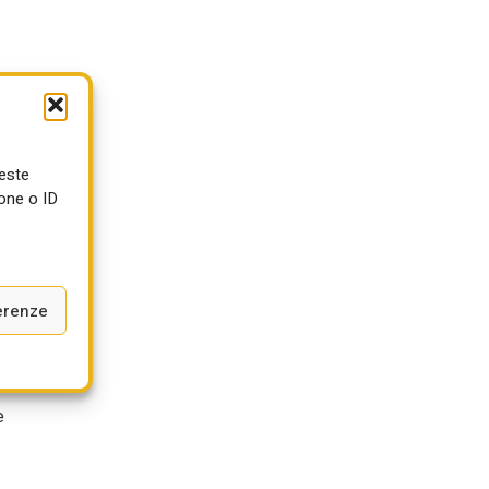
i
ueste
one o ID
i
erenze
e