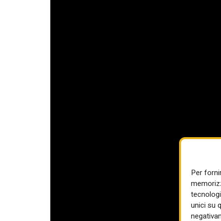
Per forni
memorizza
tecnologi
unici su 
negativam