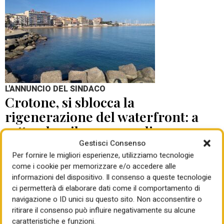
L'ANNUNCIO DEL SINDACO
Crotone, si sblocca la
rigenerazione del waterfront: a
settembre il concorso di
progettazione
Gestisci Consenso
Per fornire le migliori esperienze, utilizziamo tecnologie
come i cookie per memorizzare e/o accedere alle
di Mauro Giansante
05 Ago 2026
informazioni del dispositivo. Il consenso a queste tecnologie
ci permetterà di elaborare dati come il comportamento di
navigazione o ID unici su questo sito. Non acconsentire o
ritirare il consenso può influire negativamente su alcune
caratteristiche e funzioni.