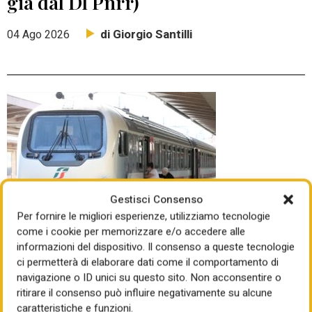
già dal Dl Pnrr)
di Giorgio Santilli
04 Ago 2026
Gestisci Consenso
Per fornire le migliori esperienze, utilizziamo tecnologie
come i cookie per memorizzare e/o accedere alle
informazioni del dispositivo. Il consenso a queste tecnologie
DOPO CINQUE GIORNI DI BRACCIO DI FERRO ALLA
ci permetterà di elaborare dati come il comportamento di
CAMERA
navigazione o ID unici su questo sito. Non acconsentire o
La commissione europea piega
ritirare il consenso può influire negativamente su alcune
governo, destra e sinistra sulla
caratteristiche e funzioni.