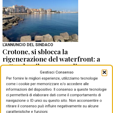
L'ANNUNCIO DEL SINDACO
Crotone, si sblocca la
rigenerazione del waterfront: a
settembre il concorso di
progettazione
Gestisci Consenso
Per fornire le migliori esperienze, utilizziamo tecnologie
come i cookie per memorizzare e/o accedere alle
di Mauro Giansante
05 Ago 2026
informazioni del dispositivo. Il consenso a queste tecnologie
ci permetterà di elaborare dati come il comportamento di
navigazione o ID unici su questo sito. Non acconsentire o
ritirare il consenso può influire negativamente su alcune
caratteristiche e funzioni.