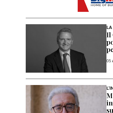
LA
Il
po
pe
05 
L'
Ma
in
su