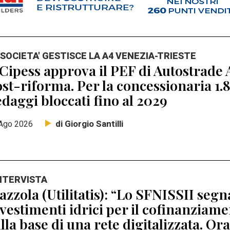
 SOCIETA' GESTISCE LA A4 VENEZIA-TRIESTE
 Cipess approva il PEF di Autostrade A
st-riforma. Per la concessionaria 1.8
daggi bloccati fino al 2029
di Giorgio Santilli
Ago 2026
INTERVISTA
zzola (Utilitatis): “Lo SFNISSII segna
vestimenti idrici per il cofinanziamen
lla base di una rete digitalizzata. Ora