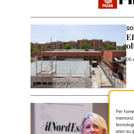
SO
Ef
ol
06 
CO
Per forni
Pa
memorizza
ga
tecnologi
unici su 