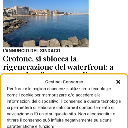
L'ANNUNCIO DEL SINDACO
Crotone, si sblocca la
rigenerazione del waterfront: a
settembre il concorso di
progettazione
Gestisci Consenso
Per fornire le migliori esperienze, utilizziamo tecnologie
come i cookie per memorizzare e/o accedere alle
di Mauro Giansante
05 Ago 2026
informazioni del dispositivo. Il consenso a queste tecnologie
ci permetterà di elaborare dati come il comportamento di
navigazione o ID unici su questo sito. Non acconsentire o
ritirare il consenso può influire negativamente su alcune
caratteristiche e funzioni.