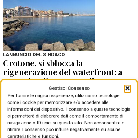
L'ANNUNCIO DEL SINDACO
Crotone, si sblocca la
rigenerazione del waterfront: a
settembre il concorso di
progettazione
Gestisci Consenso
Per fornire le migliori esperienze, utilizziamo tecnologie
come i cookie per memorizzare e/o accedere alle
di Mauro Giansante
05 Ago 2026
informazioni del dispositivo. Il consenso a queste tecnologie
ci permetterà di elaborare dati come il comportamento di
navigazione o ID unici su questo sito. Non acconsentire o
ritirare il consenso può influire negativamente su alcune
caratteristiche e funzioni.