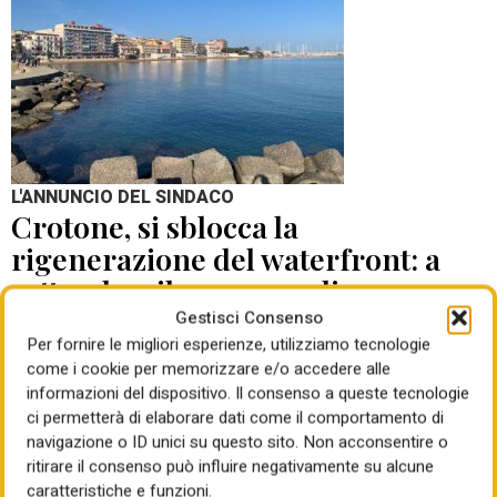
L'ANNUNCIO DEL SINDACO
Crotone, si sblocca la
rigenerazione del waterfront: a
settembre il concorso di
progettazione
Gestisci Consenso
Per fornire le migliori esperienze, utilizziamo tecnologie
come i cookie per memorizzare e/o accedere alle
di Mauro Giansante
05 Ago 2026
informazioni del dispositivo. Il consenso a queste tecnologie
ci permetterà di elaborare dati come il comportamento di
navigazione o ID unici su questo sito. Non acconsentire o
ritirare il consenso può influire negativamente su alcune
caratteristiche e funzioni.