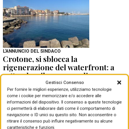
L'ANNUNCIO DEL SINDACO
Crotone, si sblocca la
rigenerazione del waterfront: a
settembre il concorso di
progettazione
Gestisci Consenso
Per fornire le migliori esperienze, utilizziamo tecnologie
come i cookie per memorizzare e/o accedere alle
di Mauro Giansante
05 Ago 2026
informazioni del dispositivo. Il consenso a queste tecnologie
ci permetterà di elaborare dati come il comportamento di
navigazione o ID unici su questo sito. Non acconsentire o
ritirare il consenso può influire negativamente su alcune
caratteristiche e funzioni.