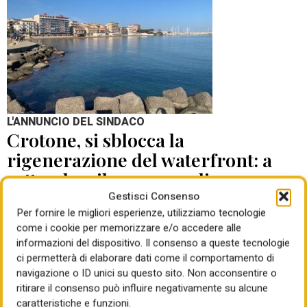
L'ANNUNCIO DEL SINDACO
Crotone, si sblocca la
rigenerazione del waterfront: a
settembre il concorso di
progettazione
Gestisci Consenso
Per fornire le migliori esperienze, utilizziamo tecnologie
come i cookie per memorizzare e/o accedere alle
di Mauro Giansante
05 Ago 2026
informazioni del dispositivo. Il consenso a queste tecnologie
ci permetterà di elaborare dati come il comportamento di
navigazione o ID unici su questo sito. Non acconsentire o
ritirare il consenso può influire negativamente su alcune
caratteristiche e funzioni.