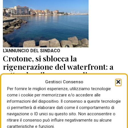
L'ANNUNCIO DEL SINDACO
Crotone, si sblocca la
rigenerazione del waterfront: a
settembre il concorso di
progettazione
Gestisci Consenso
Per fornire le migliori esperienze, utilizziamo tecnologie
come i cookie per memorizzare e/o accedere alle
di Mauro Giansante
05 Ago 2026
informazioni del dispositivo. Il consenso a queste tecnologie
ci permetterà di elaborare dati come il comportamento di
navigazione o ID unici su questo sito. Non acconsentire o
ritirare il consenso può influire negativamente su alcune
caratteristiche e funzioni.