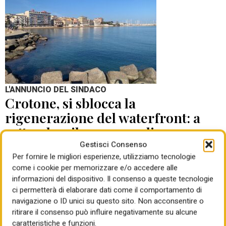
L'ANNUNCIO DEL SINDACO
Crotone, si sblocca la
rigenerazione del waterfront: a
settembre il concorso di
progettazione
Gestisci Consenso
Per fornire le migliori esperienze, utilizziamo tecnologie
come i cookie per memorizzare e/o accedere alle
di Mauro Giansante
05 Ago 2026
informazioni del dispositivo. Il consenso a queste tecnologie
ci permetterà di elaborare dati come il comportamento di
navigazione o ID unici su questo sito. Non acconsentire o
ritirare il consenso può influire negativamente su alcune
caratteristiche e funzioni.