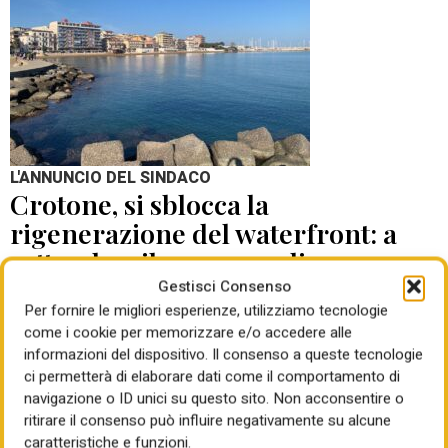
L'ANNUNCIO DEL SINDACO
Crotone, si sblocca la
rigenerazione del waterfront: a
settembre il concorso di
progettazione
Gestisci Consenso
Per fornire le migliori esperienze, utilizziamo tecnologie
come i cookie per memorizzare e/o accedere alle
di Mauro Giansante
05 Ago 2026
informazioni del dispositivo. Il consenso a queste tecnologie
ci permetterà di elaborare dati come il comportamento di
navigazione o ID unici su questo sito. Non acconsentire o
ritirare il consenso può influire negativamente su alcune
caratteristiche e funzioni.