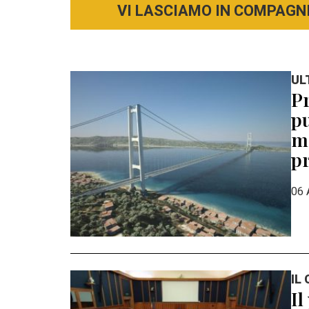
VI LASCIAMO IN COMPAGNI
UL
Pr
pu
mo
pr
06 
IL
Il