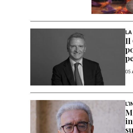
LA
Il
po
pe
05 
L'
Ma
in
su