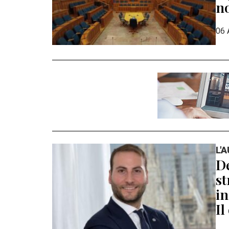
n
06 
L'
De
st
in
Il