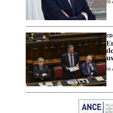
06 
CD
En
de
us
06 