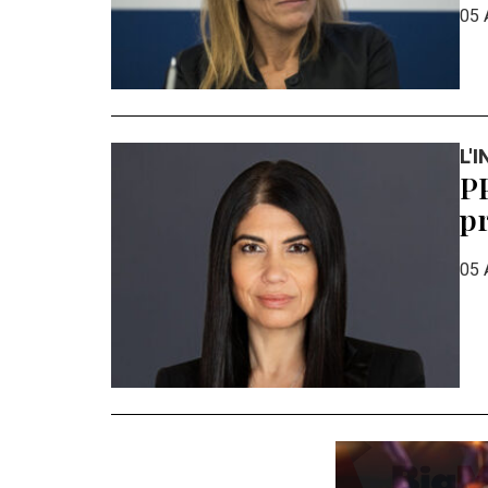
05 
L'
PP
pr
05 