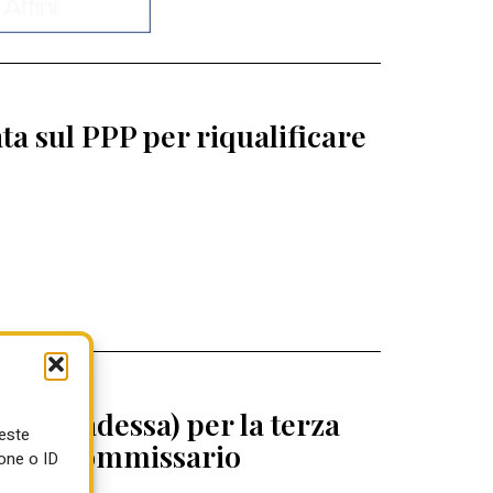
a sul PPP per riqualificare
 (Abbadessa) per la terza
ueste
egrini commissario
one o ID