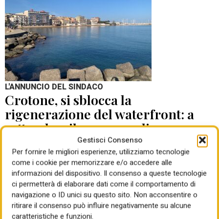
L'ANNUNCIO DEL SINDACO
Crotone, si sblocca la
rigenerazione del waterfront: a
settembre il concorso di
progettazione
Gestisci Consenso
Per fornire le migliori esperienze, utilizziamo tecnologie
come i cookie per memorizzare e/o accedere alle
di Mauro Giansante
05 Ago 2026
informazioni del dispositivo. Il consenso a queste tecnologie
ci permetterà di elaborare dati come il comportamento di
navigazione o ID unici su questo sito. Non acconsentire o
ritirare il consenso può influire negativamente su alcune
caratteristiche e funzioni.