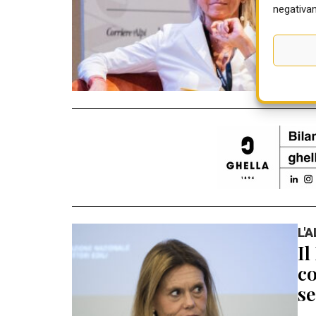
05 
negativam
L'
Il
co
se