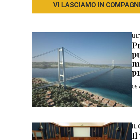
VI LASCIAMO IN COMPAGNI
UL
Pr
pu
mo
pr
06 
IL
Il