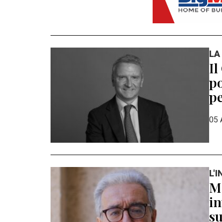
LA
Il
po
pe
05 
L'
Ma
in
su