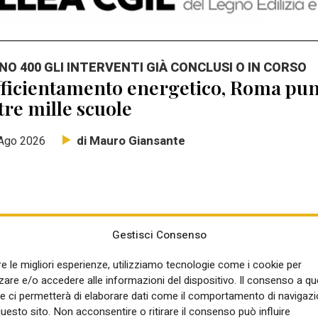
NO 400 GLI INTERVENTI GIÀ CONCLUSI O IN CORSO
ficientamento energetico, Roma punt
tre mille scuole
di Mauro Giansante
Ago 2026
Gestisci Consenso
NSIGLIO DEI MINISTRI
re le migliori esperienze, utilizziamo tecnologie come i cookie per
rte il programma di ADD Italy Living
re e/o accedere alle informazioni del dispositivo. Il consenso a q
mba del Piano casa: Elisabetta Pell
e ci permetterà di elaborare dati come il comportamento di navigazi
questo sito. Non acconsentire o ritirare il consenso può influire