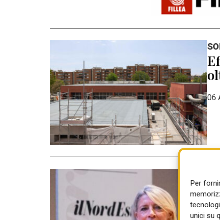
SO
Ef
ol
06 
CO
Per forni
Pa
memorizza
ga
tecnologi
unici su 