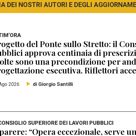
A DEI NOSTRI AUTORI E DEGLI AGGIORNAMEN
TIM'ORA
ogetto del Ponte sullo Stretto: il Con
bblici approva centinaia di prescri
lte sono una precondizione per anda
ogettazione esecutiva. Riflettori acc
di Giorgio Santilli
Ago 2026
 CONSIGLIO SUPERIORE DEI LAVORI PUBBLICI
 parere: “Opera eccezionale, serve un