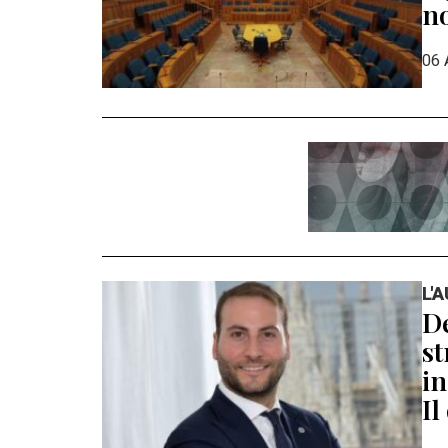
n
06 
L'
De
st
in
Il