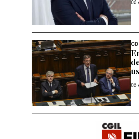
06 
CD
En
de
us
06 