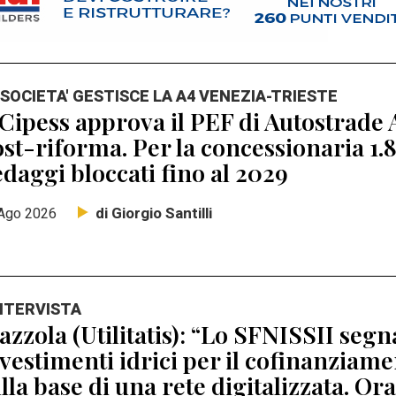
 SOCIETA' GESTISCE LA A4 VENEZIA-TRIESTE
 Cipess approva il PEF di Autostrade A
st-riforma. Per la concessionaria 1.8
daggi bloccati fino al 2029
di Giorgio Santilli
Ago 2026
INTERVISTA
zzola (Utilitatis): “Lo SFNISSII segna
vestimenti idrici per il cofinanziamen
lla base di una rete digitalizzata. Ora