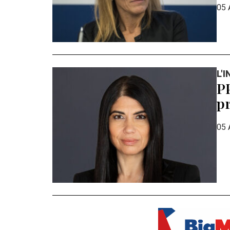
05 
L'
PP
pr
05 