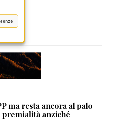
erenze
PP ma resta ancora al palo
e premialità anziché