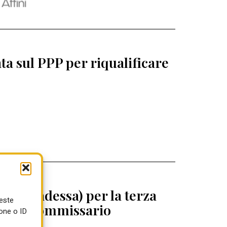
a sul PPP per riqualificare
 (Abbadessa) per la terza
ueste
egrini commissario
one o ID