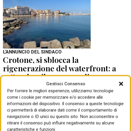
L'ANNUNCIO DEL SINDACO
Crotone, si sblocca la
rigenerazione del waterfront: a
settembre il concorso di
progettazione
Gestisci Consenso
Per fornire le migliori esperienze, utilizziamo tecnologie
come i cookie per memorizzare e/o accedere alle
di Mauro Giansante
05 Ago 2026
informazioni del dispositivo. Il consenso a queste tecnologie
ci permetterà di elaborare dati come il comportamento di
navigazione o ID unici su questo sito. Non acconsentire o
ritirare il consenso può influire negativamente su alcune
caratteristiche e funzioni.